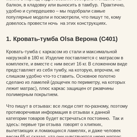
балкон, в кладовку или выносить в тамбур. Практично,
удобно и супердешево – мы подобрали самые
популярные модели и посмотрели, что пишут те, кому
довелось провести ночь на этих конструкциях.
1. Кровать-тумба Olsa Верона (С401)
Кровать-тумба с каркасом из стали и максимальной
нагрузкой в 180 кг. Изделие поставляется с матрасом в
комплекте, и вместе с ним весит 16 кг. В сложенном виде
представляет из себя тумбу, на которую, впрочем, не
слишком удобно что-то ставить. Основное полотно
сделано из ламелей (дощечек по периметру, на которых
лежит матрас), плюс каркас защищен от ржавчины
полимерным покрытием.
Что пишут в отзывах: все люди спят по-разному, поэтому
противоречивая информация в отзывах к данной
категории товаров будет встречаться постоянно. Так и
здесь: первые три отзыва говорят о хлипких,
вылетающих и ломающихся ламелях, и даже человек
весом 65 кг сказал, что они чувствуются через матрас,