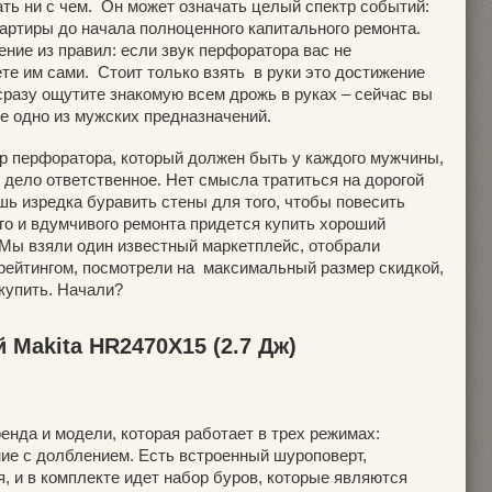
ть ни с чем. Он может означать целый спектр событий:
вартиры до начала полноценного капитального ремонта.
ние из правил: если звук перфоратора вас не
ете им сами. Стоит только взять в руки это достижение
 сразу ощутите знакомую всем дрожь в руках – сейчас вы
е одно из мужских предназначений.
ор перфоратора, который должен быть у каждого мужчины,
 дело ответственное. Нет смысла тратиться на дорогой
шь изредка буравить стены для того, чтобы повесить
гого и вдумчивого ремонта придется купить хороший
 Мы взяли один известный маркетплейс, отобрали
рейтингом, посмотрели на максимальный размер скидкой,
купить. Начали?
 Makita HR2470X15 (2.7 Дж)
енда и модели, которая работает в трех режимах:
ние с долблением. Есть встроенный шуроповерт,
, и в комплекте идет набор буров, которые являются