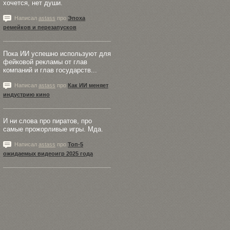
хочется, нет души.
Написал
astass
про
Эпоха
ремейков и перезапусков
Пока ИИ успешно используют для
фейковой рекламы от глав
компаний и глав государств...
Написал
astass
про
Как ИИ меняет
индустрию кино
И ни слова про пиратов, про
самые прожорливые игры. Мда.
Написал
astass
про
Топ-5
ожидаемых видеоигр 2025 года