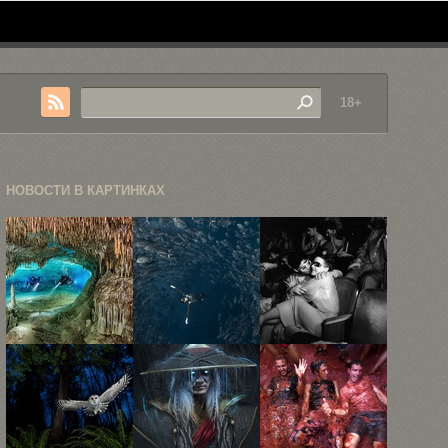
18+
НОВОСТИ В КАРТИНКАХ
25 лучших
15
Чем
снимков
захватывающих
занимались
победителей
снимков
зрители в
конкурса ...
обитателей
кинотеатрах
подводных
...