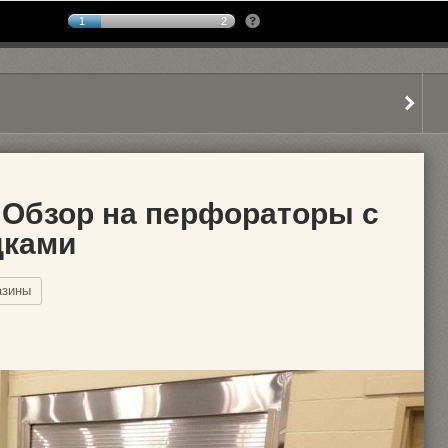
1
2
! Обзор на перфораторы с
дками
азины