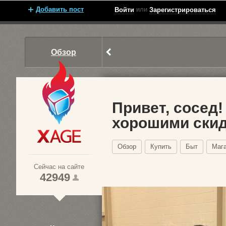
Добавить пост
или
Войти
Зарегистрироваться
Обзор
Привет, сосед
хорошими ски
Xage.ru
Обзор
Купить
Быт
Маг
Сейчас на сайте
42949
1