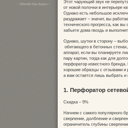
Этот чарующий звук не перепута
– Эбигайл Ван Берен –
от новой полочки в интерьере к
Однако есть небольшое исключе
раздражает – значит, вы работа
технического прогресса, как вы
забьете дома гвоздь и выполнит
Однако, шутки в сторону – выб
обитающего в бетонных стенах,
аппарат, если вы планируете ли
пару картин, тогда как для дол
перфоратор известного бренда.
хорошие образцы с отзывами и 
а вам остается лишь выбрать и 
1. Перфоратор сетевой
Скидка – 9%
Начнем с самого популярного бр
сверление, долбление и сверле
ограничитель глубины сверления