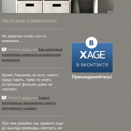
ПОСЛЕДНИЕ КОММЕНТАРИИ
Не заметил чтобы что-то
изменили...
Написал
astass
про
Как цифровые
платформы изменили музыкальную
индустрию
Кроме Ливанова не могу никого
Присоединяйтесь!
представить, прям по книге,
остальные фильмы даже не
смотрел.
Написал
astass
про
Самые
популярные экранизации самого
популярного сыщика
При чем ремейки как правило еще
до выхода премьеры смотреть не