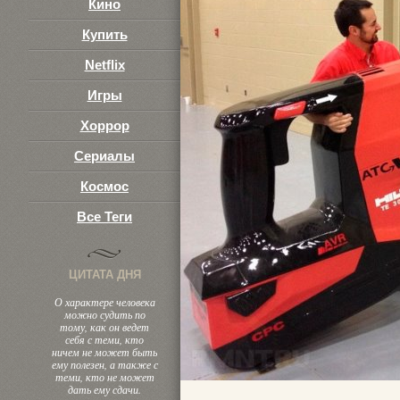
Кино
Купить
Netflix
Игры
Хоррор
Сериалы
Космос
Все Теги
ЦИТАТА ДНЯ
О характере человека
можно судить по
тому, как он ведет
себя с теми, кто
ничем не может быть
ему полезен, а также с
теми, кто не может
дать ему сдачи.