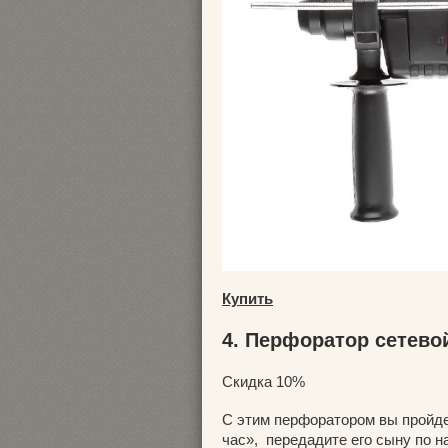
Купить
4. Перфоратор сетево
Скидка 10%
С этим перфоратором вы пройде
час», передадите его сыну по н