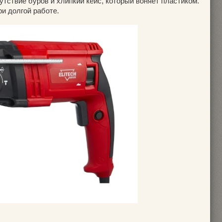
утствие буров и хлипкий кейс, который воняет пластиком.
ри долгой работе.