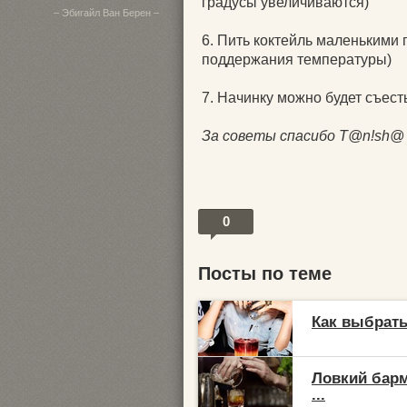
градусы увеличиваются)
– Эбигайл Ван Берен –
6. Пить коктейль маленькими г
поддержания температуры)
7. Начинку можно будет съес
За советы спасибо T@n!sh@
0
Посты по теме
Как выбрать
Ловкий барм
...