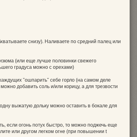
обхватываете снизу). Наливаете по средний палец или
 изюма (или еще лучше половинки свежего
ьшего градуса можно с орехами)
жаждущих "ошпарить" себе горло (на самом деле
можно добавить соль и/или корицу, а для трезвости
 одну выжатую дольку можно оставить в бокале для
сть, если огонь потух быстро, то можно поджечь еще
плите или другом легком огне (при повышении t