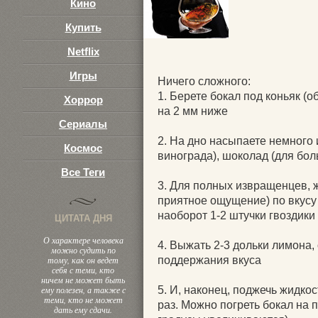
Кино
Купить
Netflix
Игры
Ничего сложного:
1. Берете бокал под коньяк (
Хоррор
на 2 мм ниже
Сериалы
2. На дно насыпаете немного
Космос
винограда), шоколад (для бол
Все Теги
3. Для полных извращенцев, 
приятное ощущение) по вкусу 
наоборот 1-2 штучки гвоздики
ЦИТАТА ДНЯ
О характере человека
4. Выжать 2-3 дольки лимона,
можно судить по
тому, как он ведет
поддержания вкуса
себя с теми, кто
ничем не может быть
ему полезен, а также с
5. И, наконец, поджечь жидко
теми, кто не может
раз. Можно погреть бокал на 
дать ему сдачи.