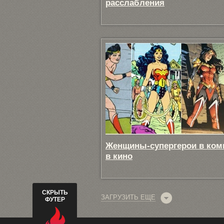
расслабления
Женщины-супергерои в ком
в кино
СКРЫТЬ
ЗАГРУЗИТЬ ЕЩЕ
ФУТЕР