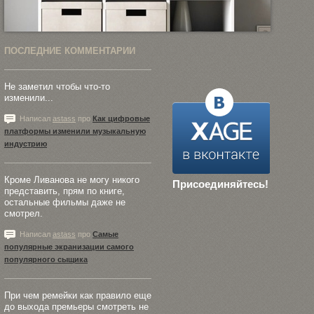
ПОСЛЕДНИЕ КОММЕНТАРИИ
Не заметил чтобы что-то
изменили...
Написал
astass
про
Как цифровые
платформы изменили музыкальную
индустрию
Кроме Ливанова не могу никого
Присоединяйтесь!
представить, прям по книге,
остальные фильмы даже не
смотрел.
Написал
astass
про
Самые
популярные экранизации самого
популярного сыщика
При чем ремейки как правило еще
до выхода премьеры смотреть не