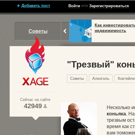
Добавить пост
или
Войти
Зарегистрироваться
Как инвестироват
недвижимость
Советы
"Трезвый" кон
Советы
Алкоголь
Коктейли
Xage.ru
Сейчас на сайте
42949
Несколько и
коньяка
. Н
трезвым ост
1
время как с
2
вам поможе