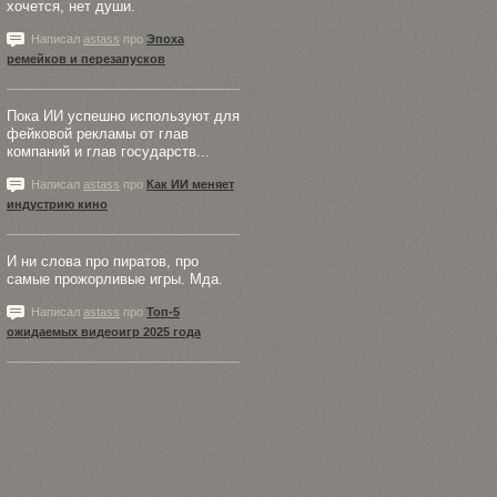
хочется, нет души.
Написал
astass
про
Эпоха
ремейков и перезапусков
Пока ИИ успешно используют для
фейковой рекламы от глав
компаний и глав государств...
Написал
astass
про
Как ИИ меняет
индустрию кино
И ни слова про пиратов, про
самые прожорливые игры. Мда.
Написал
astass
про
Топ-5
ожидаемых видеоигр 2025 года