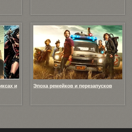
иксах и
Эпоха ремейков и перезапусков