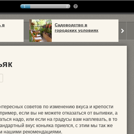
1
2
ь в
Садоводство в
городских условиях
ьяк
нтересных советов по изменению вкуса и крепости
апример, если вы не можете отказаться от выпивки, а
аться надо, или если на градусы вам наплевать, в то
тандартный вкус коньяка приелся, с этим мы так же
м нашими рекомендациями.