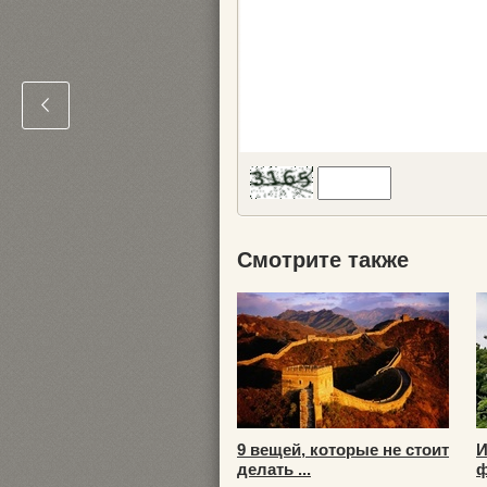
Смотрите также
9 вещей, которые не стоит
И
делать ...
ф