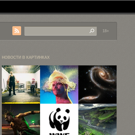
18+
НОВОСТИ В КАРТИНКАХ
Концептуальный
«Водяные
18
юмор
парики»
потрясающих
Тейлора
Тима
фотографий,
Касла
Теддера
полученных
космическим