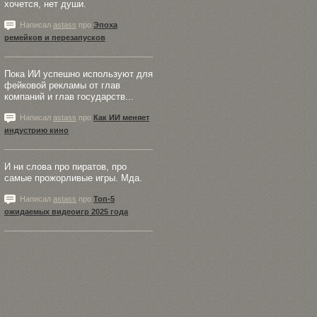
хочется, нет души.
Написал
astass
про
Эпоха
ремейков и перезапусков
Пока ИИ успешно используют для
фейковой рекламы от глав
компаний и глав государств...
Написал
astass
про
Как ИИ меняет
индустрию кино
И ни слова про пиратов, про
самые прожорливые игры. Мда.
Написал
astass
про
Топ-5
ожидаемых видеоигр 2025 года