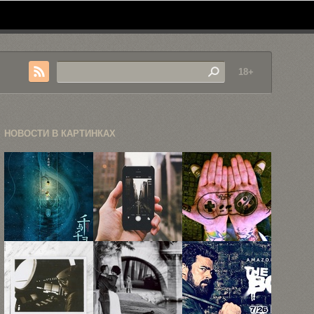
18+
НОВОСТИ В КАРТИНКАХ
С дебютом в
Урбанистические
40 крутых
китайском
пейзажи на
татуировок
прокате, ...
экране
для
iPhone ...
киноманов,
...