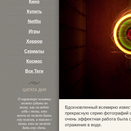
Кино
Купить
Netflix
Игры
Хоррор
Сериалы
Космос
Все Теги
ЦИТАТА ДНЯ
О характере человека
можно судить по
тому, как он ведет
Вдохновленный всемирно извес
себя с теми, кто
прекрасную серию фотографий с
ничем не может быть
очень эффектная работа была с
ему полезен, а также с
теми, кто не может
отражения в воде.
дать ему сдачи.