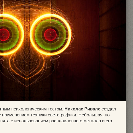
тным психологическим тестом,
Николас Ривалс
создал
 применением техники светографики. Небольшая, но
нята с использованием расплавленного металла и его