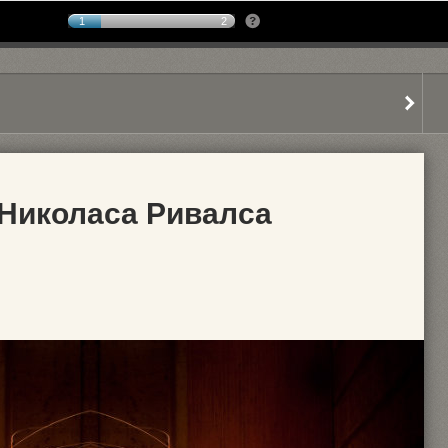
1
2
Николаса Ривалса