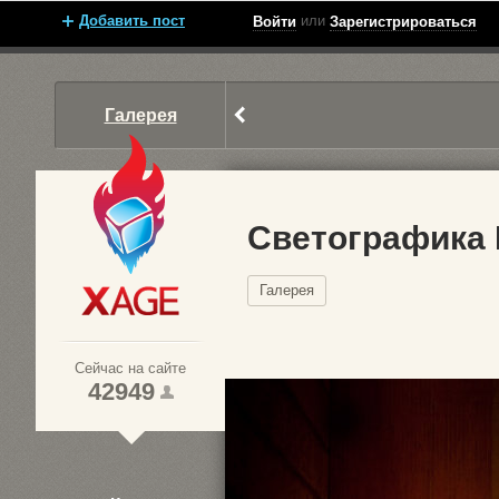
Добавить пост
или
Войти
Зарегистрироваться
Галерея
Cветографика 
Галерея
Xage.ru
Сейчас на сайте
42949
1