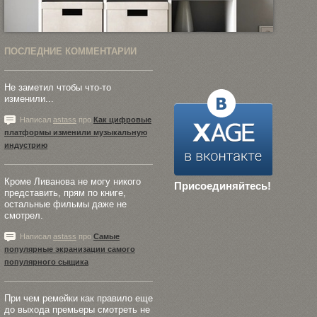
ПОСЛЕДНИЕ КОММЕНТАРИИ
Не заметил чтобы что-то
изменили...
Написал
astass
про
Как цифровые
платформы изменили музыкальную
индустрию
Кроме Ливанова не могу никого
Присоединяйтесь!
представить, прям по книге,
остальные фильмы даже не
смотрел.
Написал
astass
про
Самые
популярные экранизации самого
популярного сыщика
При чем ремейки как правило еще
до выхода премьеры смотреть не