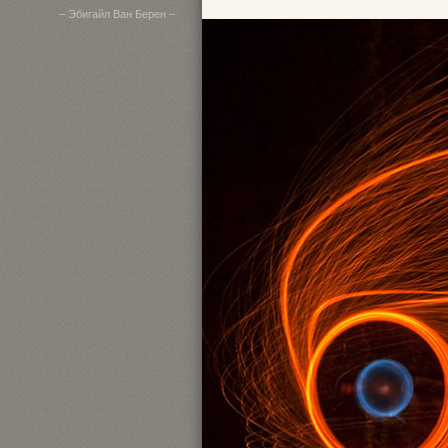
– Эбигайл Ван Берен –