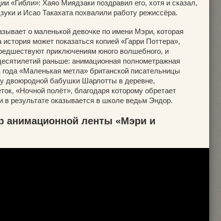
и «Гибли»: Хаяо Миядзаки поздравил его, хотя и сказал,
дзуки и Исао Такахата похвалили работу режиссёра.
азывает о маленькой девочке по имени Мэри, которая
 история может показаться копией «Гарри Поттера»,
предшествуют приключениям юного волшебного, и
десятилетий раньше: анимационная полнометражная
71 года «Маленькая метла» британской писательницы
 у двоюродной бабушки Шарлотты в деревне,
ток, «Ночной полёт», благодаря которому обретает
и в результате оказывается в школе ведьм Эндор.
 анимационной ленты «Мэри и