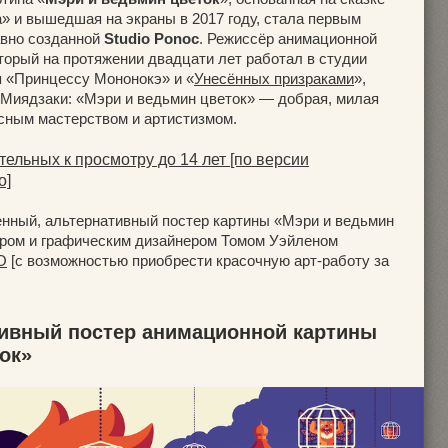
 и вышедшая на экраны в 2017 году, стала первым
вно созданной
Studio Ponoc
. Режиссёр анимационной
торый на протяжении двадцати лет работал в студии
я «Принцессу Мононокэ» и «
Унесённых призраками
»,
 Миядзаки: «Мэри и ведьмин цветок» — добрая, милая
исным мастерством и артистизмом.
ельных к просмотру до 14 лет [по версии
о]
нный, альтернативный постер картины «Мэри и ведьмин
ором и графическим дизайнером Томом Уэйленом
O
[с возможностью приобрести красочную арт-работу за
тивный постер анимационной картины
ок»