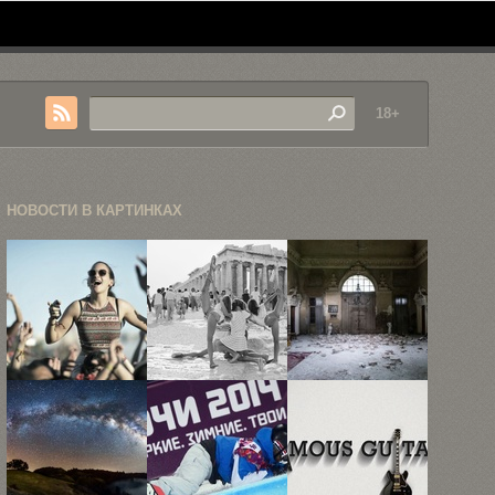
18+
НОВОСТИ В КАРТИНКАХ
Небольшой
«В
Заброшенные
фотоотчет с
Акрополе»:
здания
фестиваля
12
Европы:
«Коачелла»
фотографий
фотогалерея
...
туристов ...