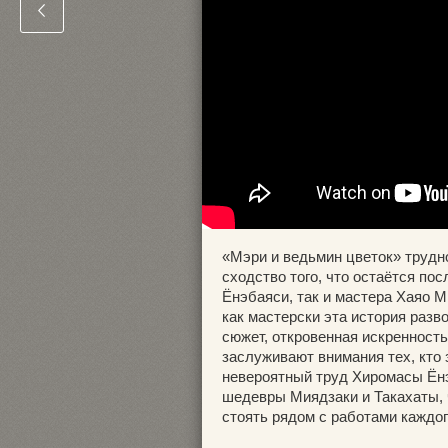
«Мэри и ведьмин цветок» трудн
сходство того, что остаётся по
Ёнэбаяси, так и мастера Хаяо Ми
как мастерски эта история разв
сюжет, откровенная искренност
заслуживают внимания тех, кто з
невероятный труд Хиромасы Ёнэ
шедевры Миядзаки и Такахаты, 
стоять рядом с работами каждог