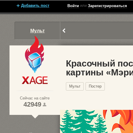
Добавить пост
или
Войти
Зарегистрироваться
Мульт
Красочный пос
картины «Мэри
Xage.ru
Мульт
Постер
Сейчас на сайте
42949
1