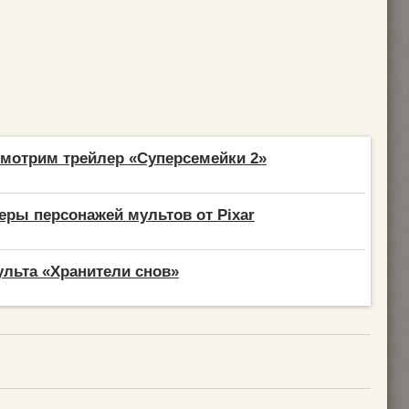
мотрим трейлер «Суперсемейки 2»
еры персонажей мультов от Pixar
льта «Хранители снов»