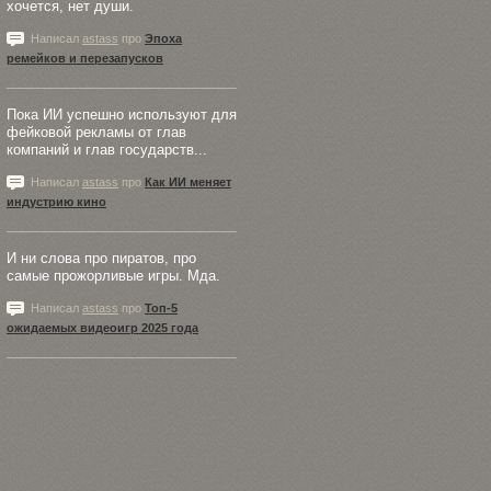
хочется, нет души.
Написал
astass
про
Эпоха
ремейков и перезапусков
Пока ИИ успешно используют для
фейковой рекламы от глав
компаний и глав государств...
Написал
astass
про
Как ИИ меняет
индустрию кино
И ни слова про пиратов, про
самые прожорливые игры. Мда.
Написал
astass
про
Топ-5
ожидаемых видеоигр 2025 года