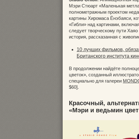
Мэри Стюарт «Маленькая метла»
полнометражным проектом неда
картины Хиромаса Ёнэбаяси, ко
«Гибли» над картинами, включа
следует творческому пути Хаяо
история, рассказанная с живоп
10 лучших фильмов, обязат
Британского института кин
В продолжении найдёте полноце
цветок», созданный иллюстрат
специально для галереи
MOND
$60].
Красочный, альтерна
«Мэри и ведьмин цвет