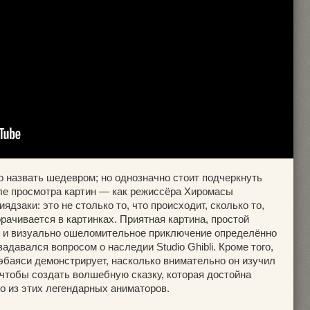
о назвать шедевром; но однозначно стоит подчеркнуть
сле просмотра картин — как режиссёра Хиромасы
ядзаки: это не столько то, что происходит, сколько то,
орачивается в картинках. Приятная картина, простой
ь и визуально ошеломительное приключение определённо
адавался вопросом о наследии Studio Ghibli. Кроме того,
баяси демонстрирует, насколько внимательно он изучил
чтобы создать волшебную сказку, которая достойна
о из этих легендарных аниматоров.