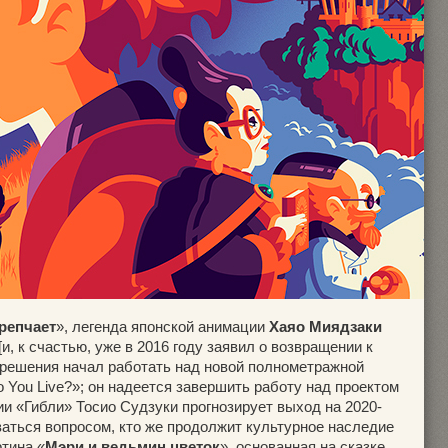
репчает
», легенда японской анимации
Хаяо Миядзаки
и, к счастью, уже в 2016 году заявил о возвращении к
решения начал работать над новой полнометражной
You Live?»; он надеется завершить работу над проектом
дии «Гибли» Тосио Судзуки прогнозирует выход на 2020-
аваться вопросом, кто же продолжит культурное наследие
ртина «
Мэри и ведьмин цветок
», основанная на сказке