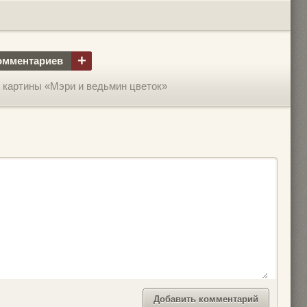
+
омментариев
 картины «Мэри и ведьмин цветок»