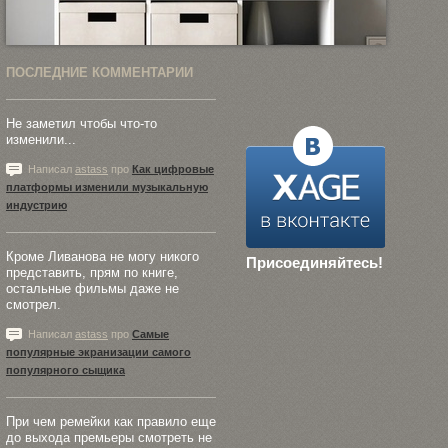
ПОСЛЕДНИЕ КОММЕНТАРИИ
Не заметил чтобы что-то
изменили...
Написал
astass
про
Как цифровые
платформы изменили музыкальную
индустрию
Кроме Ливанова не могу никого
Присоединяйтесь!
представить, прям по книге,
остальные фильмы даже не
смотрел.
Написал
astass
про
Самые
популярные экранизации самого
популярного сыщика
При чем ремейки как правило еще
до выхода премьеры смотреть не