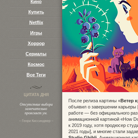
Кино
Купить
Netflix
Игры
Хоррор
Сериалы
Космос
Все Теги
ЦИТАТА ДНЯ
После релиза картины «
Ветер к
Отсутствие выбора
объявил о завершении карьеры [
замечательно
проясняет ум.
работе — без официального раз
анимационной картиной «How Do 
– Генри Киссинджер –
к 2019 году, хотя продюсер сту
2021 годы], и многие стали зад
Studio Ghibli
. Анимационная ка