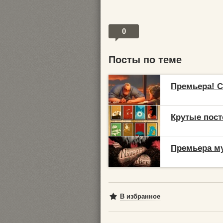
0
Посты по теме
Премьера! С
Крутые пост
Премьера му
В избранное