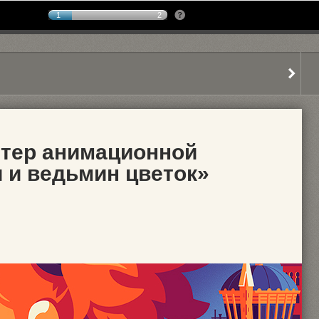
1
2
тер анимационной
 и ведьмин цветок»