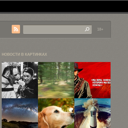
18+
НОВОСТИ В КАРТИНКАХ
«Молчание
«Камера в
Red Dead
ягнят» за
движении»
Redemption
кадром
— серия ...
2:
Знакомьтесь,
...