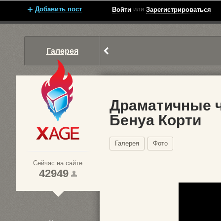
Добавить пост
или
Войти
Зарегистрироваться
Галерея
Драматичные 
Бенуа Корти
Xage.ru
Галерея
Фото
Сейчас на сайте
42949
1