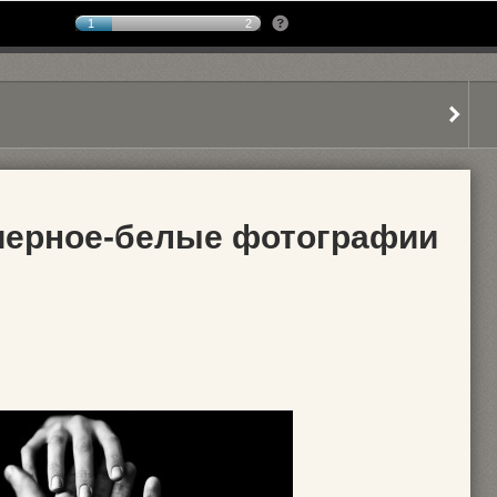
1
2
черное-белые фотографии