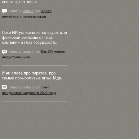
хочется, нет души.
Написал
astass
про
Эпоха
ремейков и перезапусков
Пока ИИ успешно используют для
фейковой рекламы от глав
компаний и глав государств...
Написал
astass
про
Как ИИ меняет
индустрию кино
И ни слова про пиратов, про
самые прожорливые игры. Мда.
Написал
astass
про
Топ-5
ожидаемых видеоигр 2025 года