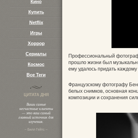
Кино
Купить
Netflix
Игры
Хоррор
Сериалы
Профессиональный фотограф 
прошло жизни был музыкальн
Космос
ему удалось придать каждому
Все Теги
Французскому фотографу Бену
белых снимков, основная кон
ЦИТАТА ДНЯ
композиции и сохранения сил
Ваши самые
несчастные клиенты
— это ваш самый
главный источник для
изучения.
– Билл Гейтс –