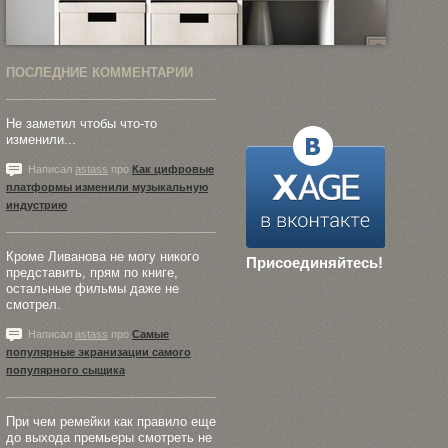
ПОСЛЕДНИЕ КОММЕНТАРИИ
Не заметил чтобы что-то
изменили...
Написал
astass
про
Как цифровые
платформы изменили музыкальную
индустрию
Кроме Ливанова не могу никого
Присоединяйтесь!
представить, прям по книге,
остальные фильмы даже не
смотрел.
Написал
astass
про
Самые
популярные экранизации самого
популярного сыщика
При чем ремейки как правило еще
до выхода премьеры смотреть не