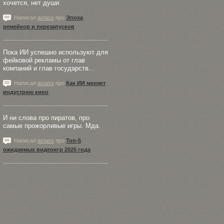
хочется, нет души.
Написал
astass
про
Эпоха
ремейков и перезапусков
Пока ИИ успешно используют для
фейковой рекламы от глав
компаний и глав государств...
Написал
astass
про
Как ИИ меняет
индустрию кино
И ни слова про пиратов, про
самые прожорливые игры. Мда.
Написал
astass
про
Топ-5
ожидаемых видеоигр 2025 года