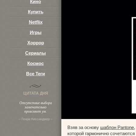
Кино
Купить
Netflix
Игры
Хоррор
Сериалы
Космос
Все Теги
ЦИТАТА ДНЯ
Отсутствие выбора
замечательно
проясняет ум.
– Генри Киссинджер –
Взяв за основу
шаблон Pantone
которой гармонично сочетаются 