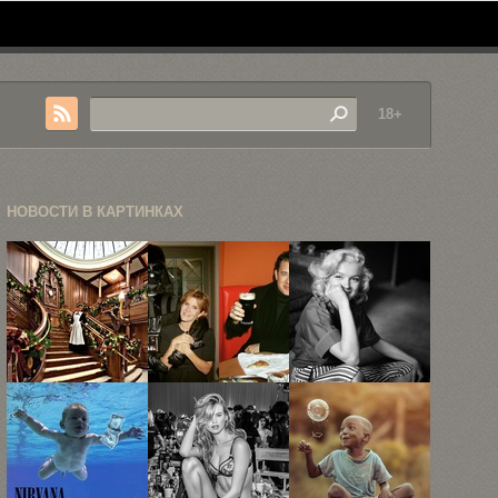
18+
НОВОСТИ В КАРТИНКАХ
25 вариантов
Как
Раритетные
новогоднего
выглядели
портреты
декора
знаменитости
утончённой
вашего ...
в 1990-е ...
Мэрилин
Монро ...