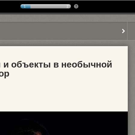
1
2
 и объекты в необычной
op