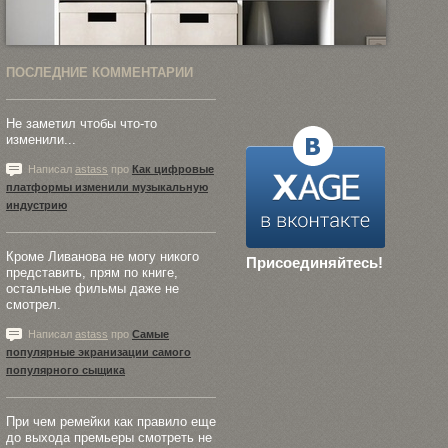
ПОСЛЕДНИЕ КОММЕНТАРИИ
Не заметил чтобы что-то
изменили...
Написал
astass
про
Как цифровые
платформы изменили музыкальную
индустрию
Кроме Ливанова не могу никого
Присоединяйтесь!
представить, прям по книге,
остальные фильмы даже не
смотрел.
Написал
astass
про
Самые
популярные экранизации самого
популярного сыщика
При чем ремейки как правило еще
до выхода премьеры смотреть не