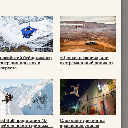
оссийский бейсджампер
«Цепная реакция», или
овершил прыжок с
экстремальный ролик от
вереста
...
ed Bull представил 4k-
Слэклайн-трикинг на
рейлер нового фильма ...
красочных улицах