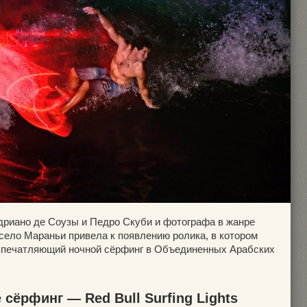
риано де Соузы и Педро Скуби и фотографа в жанре
ело Мараньи привела к появлению ролика, в котором
впечатляющий ночной сёрфинг в Объединенных Арабских
сёрфинг — Red Bull Surfing Lights