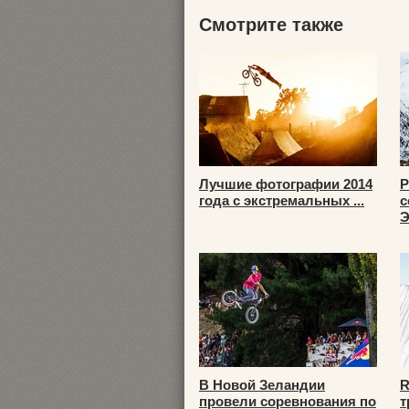
Смотрите также
Лучшие фотографии 2014
Р
года с экстремальных ...
с
Э
В Новой Зеландии
R
провели соревнования по
т