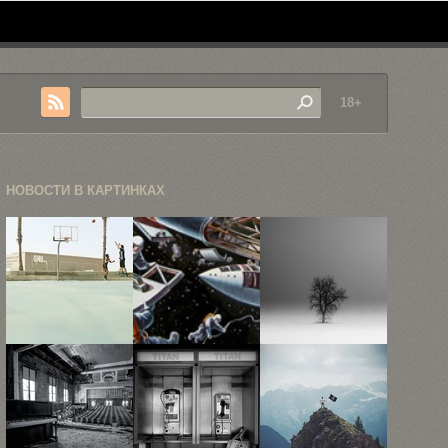
18+
НОВОСТИ В КАРТИНКАХ
Мечтательная
Фантастический
Черно-белые
атмосфера
взгляд в
пейзажи
Калифорнии
будущее из
Дерека Тоя
в 15 ...
...