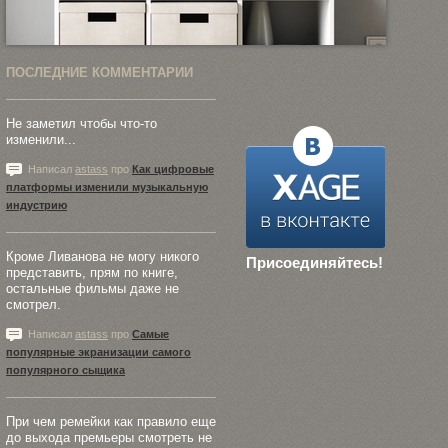
ПОСЛЕДНИЕ КОММЕНТАРИИ
Не заметил чтобы что-то
изменили...
Написал
astass
про
Как цифровые
платформы изменили музыкальную
индустрию
Кроме Ливанова не могу никого
Присоединяйтесь!
представить, прям по книге,
остальные фильмы даже не
смотрел.
Написал
astass
про
Самые
популярные экранизации самого
популярного сыщика
При чем ремейки как правило еще
до выхода премьеры смотреть не