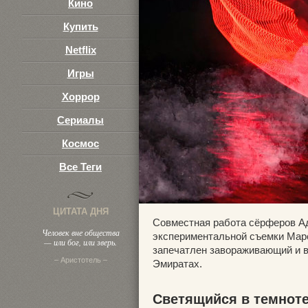
Кино
Купить
Netflix
Игры
Хоррор
Сериалы
Космос
Все Теги
ЦИТАТА ДНЯ
Совместная работа сёрферов Ад
Человек вне общества
экспериментальной съемки Марс
— или бог, или зверь.
запечатлен завораживающий и 
– Аристотель –
Эмиратах.
Светящийся в темноте 