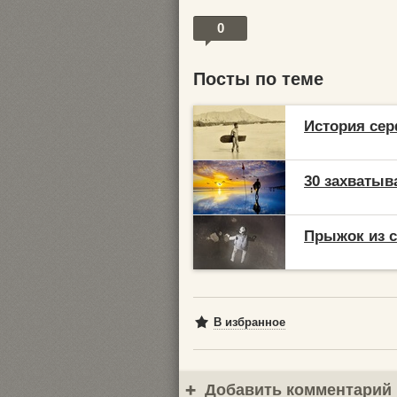
0
Посты по теме
История серф
30 захваты
Прыжок из с
В избранное
Добавить комментарий