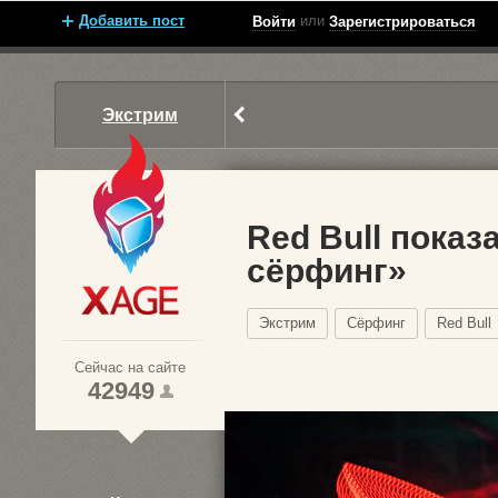
Добавить пост
или
Войти
Зарегистрироваться
Экстрим
Red Bull показ
сёрфинг»
Xage.ru
Экстрим
Cёрфинг
Red Bull
Сейчас на сайте
42949
1