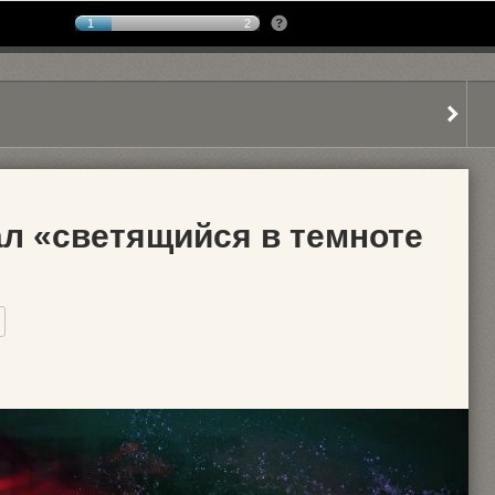
1
2
ал «светящийся в темноте