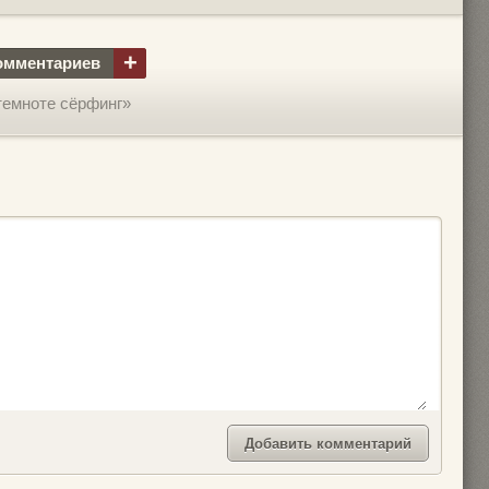
+
омментариев
 темноте сёрфинг»