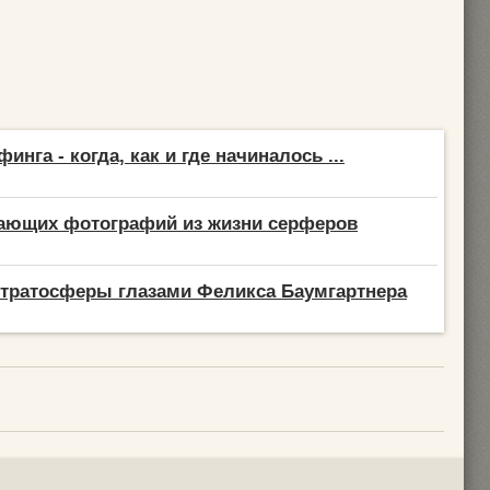
инга - когда, как и где начиналось ...
вающих фотографий из жизни серферов
тратосферы глазами Феликса Баумгартнера