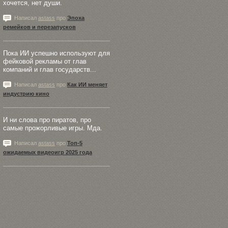
хочется, нет души.
Написал
astass
про
Эпоха
ремейков и перезапусков
Пока ИИ успешно используют для
фейковой рекламы от глав
компаний и глав государств...
Написал
astass
про
Как ИИ меняет
индустрию кино
И ни слова про пиратов, про
самые прожорливые игры. Мда.
Написал
astass
про
Топ-5
ожидаемых видеоигр 2025 года