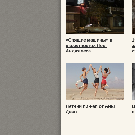
«Спящие машины» в
1
окрестностях Лос-
з
Анджелеса
с
Летний пин-ап от Аны
В
Диас
с