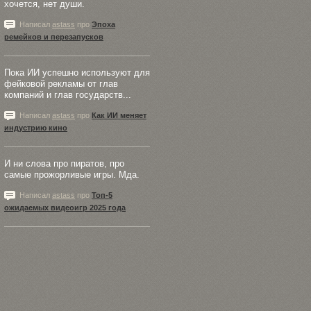
хочется, нет души.
Написал
astass
про
Эпоха
ремейков и перезапусков
Пока ИИ успешно используют для
фейковой рекламы от глав
компаний и глав государств...
Написал
astass
про
Как ИИ меняет
индустрию кино
И ни слова про пиратов, про
самые прожорливые игры. Мда.
Написал
astass
про
Топ-5
ожидаемых видеоигр 2025 года