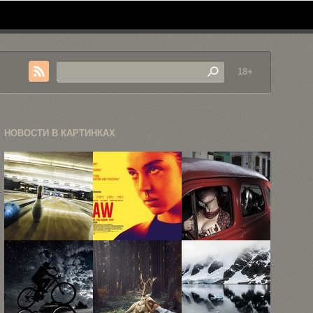
18+
НОВОСТИ В КАРТИНКАХ
Креативная
Хидео
Жуткая
фотография
Кодзима
чувствительность
Филипа
поделился
стиля, или
Рострона
списком 22
исследование
...
...