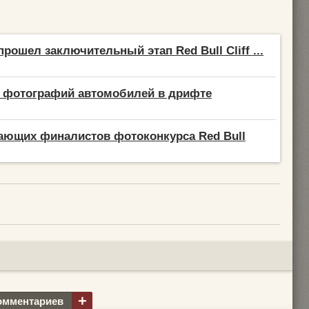
рошел заключительный этап Red Bull Cliff ...
х фотографий автомобилей в дрифте
ающих финалистов фотоконкурса Red Bull
+
омментариев