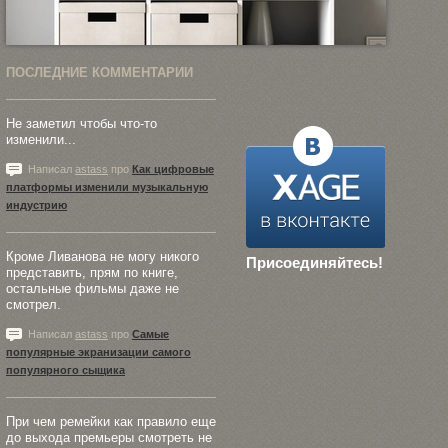
ПОСЛЕДНИЕ КОММЕНТАРИИ
Не заметил чтобы что-то
изменили...
Написал
astass
про
Как цифровые
платформы изменили музыкальную
индустрию
Кроме Ливанова не могу никого
Присоединяйтесь!
представить, прям по книге,
остальные фильмы даже не
смотрел.
Написал
astass
про
Самые
популярные экранизации самого
популярного сыщика
При чем ремейки как правило еще
до выхода премьеры смотреть не