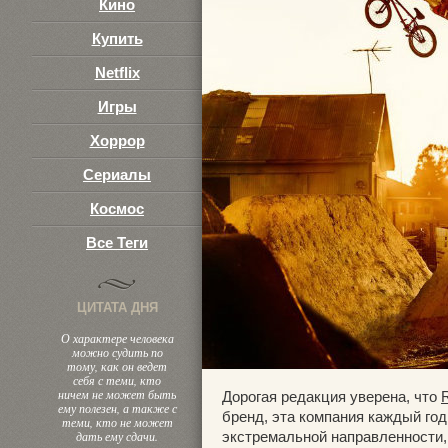
Кино
Купить
Netflix
Игры
Хоррор
Сериалы
Космос
Все Теги
ЦИТАТА ДНЯ
О характере человека
можно судить по
тому, как он ведет
себя с теми, кто
ничем не может быть
Дорогая редакция уверена, что
R
ему полезен, а также с
бренд, эта компания каждый год
теми, кто не может
дать ему сдачи.
экстремальной направленности,