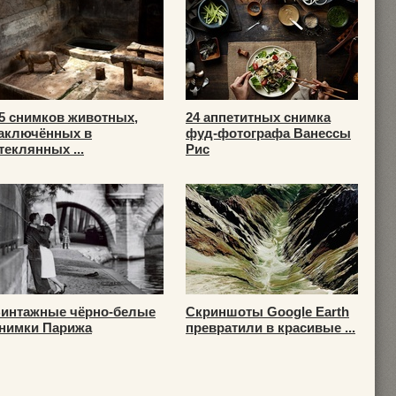
5 снимков животных,
24 аппетитных снимка
аключённых в
фуд-фотографа Ванессы
теклянных ...
Рис
интажные чёрно-белые
Скриншоты Google Earth
нимки Парижа
превратили в красивые ...