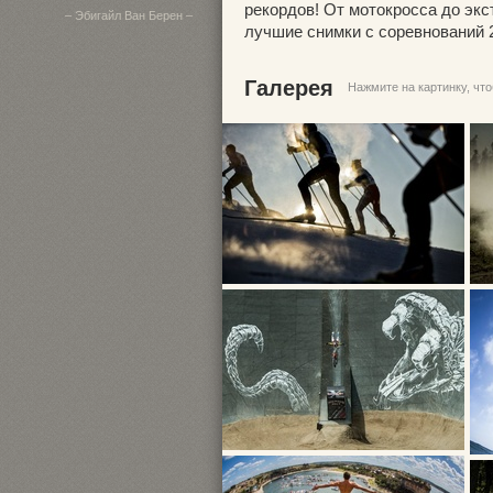
рекордов! От мотокросса до эк
– Эбигайл Ван Берен –
лучшие снимки с соревнований 2
Галерея
Нажмите на картинку, чт