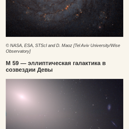
© NASA, ESA, STScI and D. Maoz [Tel Aviv University/Wise
Observatory]
M 59 — эллиптическая галактика в
созвездии Девы