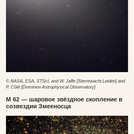
© NASA, ESA, STScI, and W. Jaffe [Sterrewacht Leiden] and
P. Côté [Dominion Astrophysical Observatory]
M 62 — шаровое звёздное скопление в
созвездии Змееносца