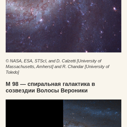
© NASA, ESA, STScI, and D. Calzetti [University of
Massachusetts, Amherst] and R. Chandar [University of
Toledo]
M 98 — спиральная галактика в
созвездии Волосы Вероники