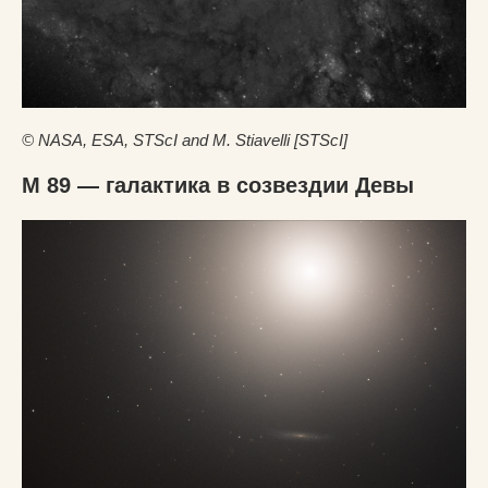
© NASA, ESA, STScI and M. Stiavelli [STScI]
M 89 — галактика в созвездии Девы