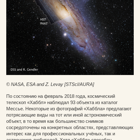
© NASA, ESA and Z. Levay [STScI/AURA]
По состоянию на февраль 2018 года, космический
телескоп «Хаббл» наблюдал 93 объекта из каталог
Мессье. Некоторые из фотографий «Хаббла» предлагают
потрясающие виды на тот или иной астрономический
объект, в то время как большинство снимков
сосредоточены на конкретных областях, представляющих
интерес как для профессиональных учёных, так и
астрономов-любителей. Хотя «Хаббл» способен