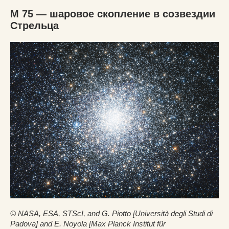
M 75 — шаровое скопление в созвездии
Стрельца
© NASA, ESA, STScI, and G. Piotto [Università degli Studi di
Padova] and E. Noyola [Max Planck Institut für