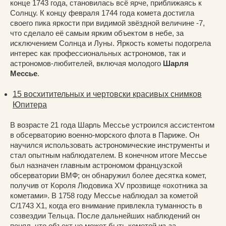
конце 1743 года, становилась всё ярче, приближаясь к
Солнцу. К концу февраля 1744 года комета достигла
своего пика яркости при видимой звёздной величине -7,
что сделало её самым ярким объектом в небе, за
исключением Солнца и Луны. Яркость кометы подогрела
интерес как профессиональных астрономов, так и
астрономов-любителей, включая молодого
Шарля
Мессье
.
15 восхитительных и чертовски красивых снимков
Юпитера
В возрасте 21 года Шарль Мессье устроился ассистентом
в обсерваторию военно-морского флота в Париже. Он
научился использовать астрономические инструменты и
стал опытным наблюдателем. В конечном итоге Мессье
был назначен главным астрономом французской
обсерватории ВМФ; он обнаружил более десятка комет,
получив от Короля Людовика XV прозвище «охотника за
кометами». В 1758 году Мессье наблюдал за кометой
C/1743 X1, когда его внимание привлекла туманность в
созвездии Тельца. После дальнейших наблюдений он
понял, что объект не может быть кометой из-за