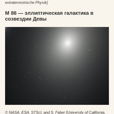
extraterrestrische Physik]
M 86 — эллиптическая галактика в
созвездии Девы
© NASA, ESA, STScI, and S. Faber [University of California,