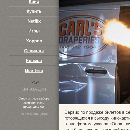
Кино
Купить
Netflix
Игры
Хоррор
Сериалы
Космос
Все Теги
ЦИТАТА ДНЯ
Отсутствие выбора
замечательно
проясняет ум.
Сервис по продаже билетов в с
– Генри Киссинджер –
готовящихся к выходу кинокарти
глава фильма ужасов «
Оно
», н
судьбы
», сиквелы комедийного