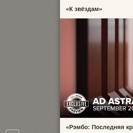
«К звёздам»
«Рэмбо: Последняя к