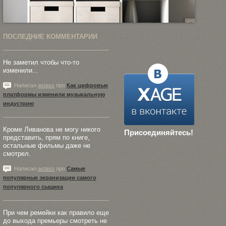
ПОСЛЕДНИЕ КОММЕНТАРИИ
Не заметил чтобы что-то
изменили...
Написал
astass
про
Как цифровые
платформы изменили музыкальную
индустрию
Кроме Ливанова не могу никого
Присоединяйтесь!
представить, прям по книге,
остальные фильмы даже не
смотрел.
Написал
astass
про
Самые
популярные экранизации самого
популярного сыщика
При чем ремейки как правило еще
до выхода премьеры смотреть не