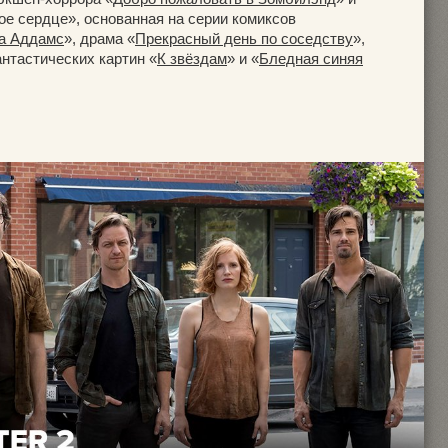
е сердце», основанная на серии комиксов
а Аддамс
», драма «
Прекрасный день по соседству
»,
антастических картин «
К звёздам
» и «
Бледная синяя