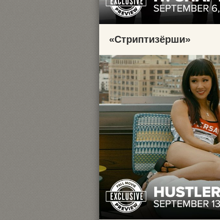
«Стриптизёрши»