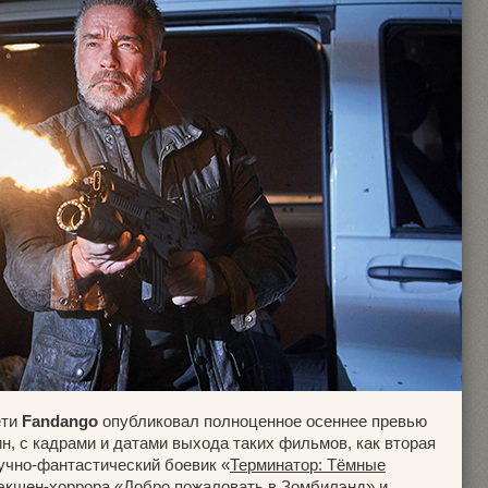
ети
Fandango
опубликовал полноценное осеннее превью
н, с кадрами и датами выхода таких фильмов, как вторая
аучно-фантастический боевик «
Терминатор: Тёмные
 экшен-хоррора «
Добро пожаловать в Зомбилэнд
» и