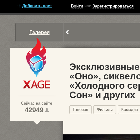
Добавить пост
или
Войти
Зарегистрироваться
Галерея
Эксклюзивные
«Оно», сиквел
«Холодного се
Xage.ru
Сон» и других
Сейчас на сайте
42949
Галерея
Фильмы
Комедия
1