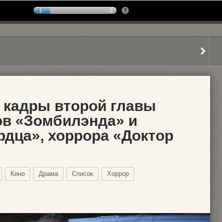
1
2
 кадры второй главы
ов «Зомбилэнда» и
рдца», хоррора «Доктор
Кино
Драма
Список
Хоррор