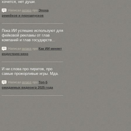
хочется, нет души.
Написал
astass
про
Эпоха
ремейков и перезапусков
Пока ИИ успешно используют для
фейковой рекламы от глав
компаний и глав государств...
Написал
astass
про
Как ИИ меняет
индустрию кино
И ни слова про пиратов, про
самые прожорливые игры. Мда.
Написал
astass
про
Топ-5
ожидаемых видеоигр 2025 года