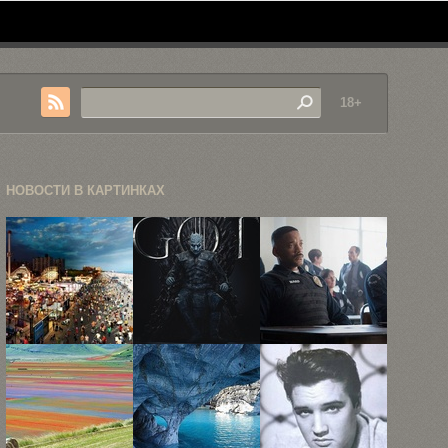
18+
НОВОСТИ В КАРТИНКАХ
День и ночь
HBO
Эксклюзивный
в Нью-Йорке
поделился
взгляд на
...
20
Уилла Смита
постерами,
...
предваряющими