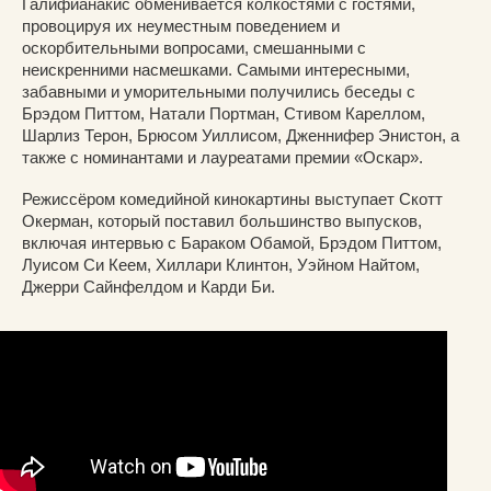
Галифианакис обменивается колкостями с гостями,
провоцируя их неуместным поведением и
оскорбительными вопросами, смешанными с
неискренними насмешками. Самыми интересными,
забавными и уморительными получились беседы с
Брэдом Питтом, Натали Портман, Стивом Кареллом,
Шарлиз Терон, Брюсом Уиллисом, Дженнифер Энистон, а
также с номинантами и лауреатами премии «Оскар».
Режиссёром комедийной кинокартины выступает Скотт
Окерман, который поставил большинство выпусков,
включая интервью с Бараком Обамой, Брэдом Питтом,
Луисом Си Кеем, Хиллари Клинтон, Уэйном Найтом,
Джерри Сайнфелдом и Карди Би.