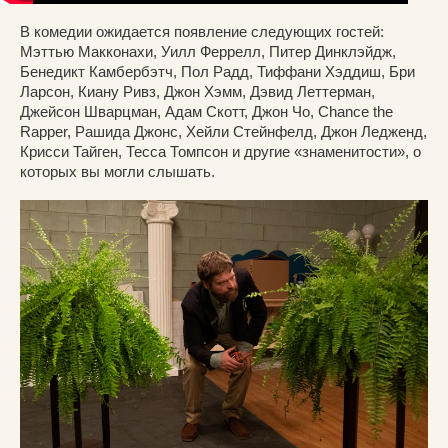
В комедии ожидается появление следующих гостей:
Мэттью Макконахи, Уилл Феррелл, Питер Динклэйдж,
Бенедикт Камбербэтч, Пол Радд, Тиффани Хэддиш, Бри
Ларсон, Киану Ривз, Джон Хэмм, Дэвид Леттерман,
Джейсон Шварцман, Адам Скотт, Джон Чо, Chance the
Rapper, Рашида Джонс, Хейли Стейнфелд, Джон Ледженд,
Крисси Тайген, Тесса Томпсон и другие «знаменитости», о
которых вы могли слышать.