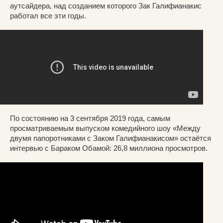
аутсайдера, над созданием которого Зак Галифианакис
работал все эти годы.
По состоянию на 3 сентября 2019 года, самым
просматриваемым выпуском комедийного шоу «Между
двумя папоротниками с Заком Галифианакисом» остаётся
интервью с Бараком Обамой: 26,8 миллиона просмотров.