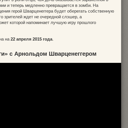
ии и теперь медленно превращается в зомби. На
ения герой Шварценеггера будет оберегать собственную
 то зрителей ждет не очередной слэшер, а
южет которой напоминает лучшую игру прошлого
на на
22 апреля 2015 года
.
ги» с Арнольдом Шварценеггером