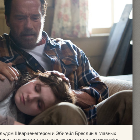
льдом Шварценеггером и Эбигейл Бреслин в главных
тупит в роли отца, чья дочь оказывается зараженной в