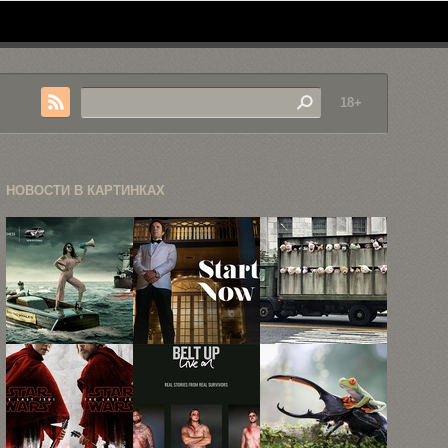
18+
НОВОСТИ В КАРТИНКАХ
60 самых
39
Граффити —
запоминающихся
высококачественных
это
рекламных
промо-артов
преступление?
принтов ...
к третьему ...
Все ...