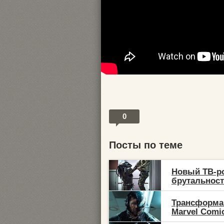
0
Посты по теме
Новый ТВ-ро
брутальность
Трансформа
Marvel Comic