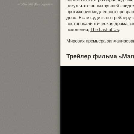
– Эбигайл Ван Берен –
результате вспыхнувшей эпидем
протяжении медленного превращ
дочь. Если судить по трейлеру,
постапокалиптическая драма, с
поколения,
The Last of Us
.
Мировая премьера запланирова
Трейлер фильма «Мэг