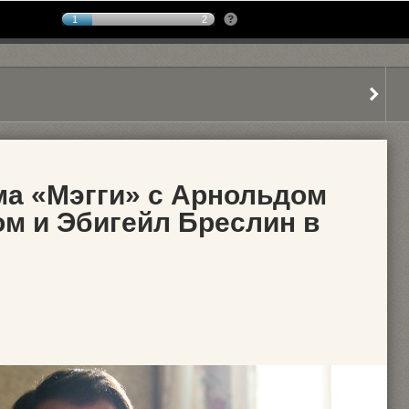
1
2
а «Мэгги» с Арнольдом
м и Эбигейл Бреслин в