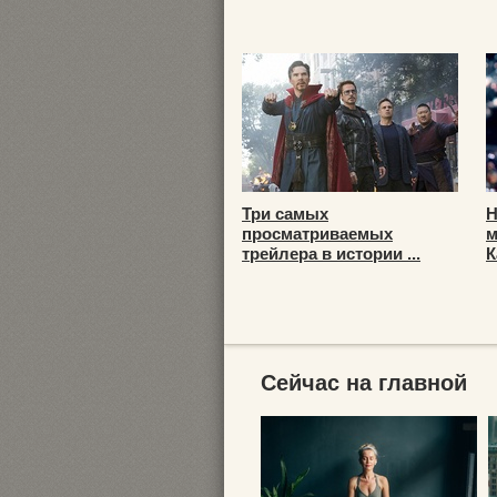
Три самых
Н
просматриваемых
м
трейлера в истории ...
К
Сейчас на главной