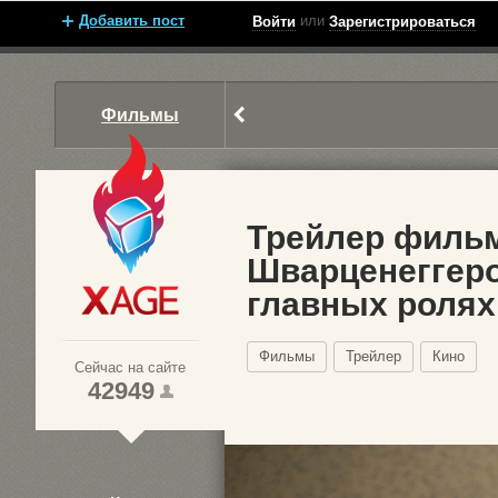
Добавить пост
или
Войти
Зарегистрироваться
Фильмы
Трейлер фильм
Шварценеггеро
главных ролях
Xage.ru
Фильмы
Трейлер
Кино
Сейчас на сайте
42949
1