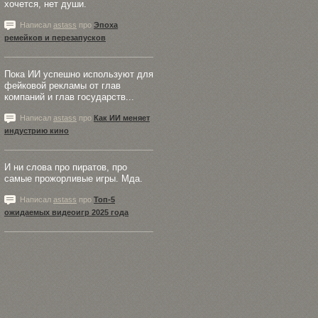
хочется, нет души.
Написал
astass
про
Эпоха
ремейков и перезапусков
Пока ИИ успешно используют для
фейковой рекламы от глав
компаний и глав государств...
Написал
astass
про
Как ИИ меняет
индустрию кино
И ни слова про пиратов, про
самые прожорливые игры. Мда.
Написал
astass
про
Топ-5
ожидаемых видеоигр 2025 года