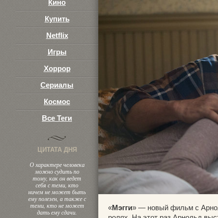
Кино
Купить
Netflix
Игры
Хоррор
Сериалы
Космос
Все Теги
ЦИТАТА ДНЯ
О характере человека
можно судить по
тому, как он ведет
себя с теми, кто
ничем не может быть
ему полезен, а также с
теми, кто не может
«
Мэгги
» — новый фильм с Арно
дать ему сдачи.
ролях. На этот раз Арнольд выс