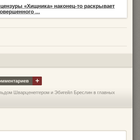
 цензуры «Хищника» наконец-то раскрывает
овершенного ...
+
омментариев
льдом Шварценеггером и Эбигейл Бреслин в главных