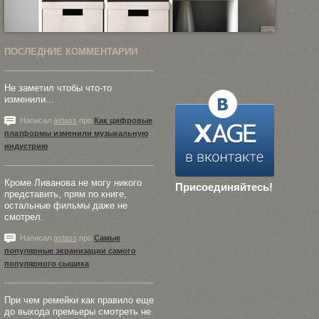
ПОСЛЕДНИЕ КОММЕНТАРИИ
Не заметил чтобы что-то
изменили...
Написал
astass
про
Как цифровые
платформы изменили музыкальную
индустрию
Кроме Ливанова не могу никого
Присоединяйтесь!
представить, прям по книге,
остальные фильмы даже не
смотрел.
Написал
astass
про
Самые
популярные экранизации самого
популярного сыщика
При чем ремейки как правило еще
до выхода премьеры смотреть не