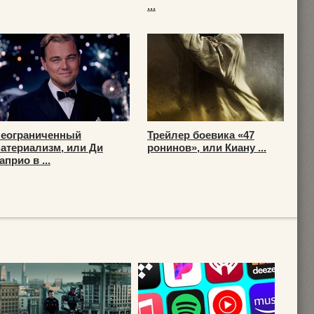
...
еограниченный
Трейлер боевика «47
атериализм, или Ди
ронинов», или Киану ...
априо в ...