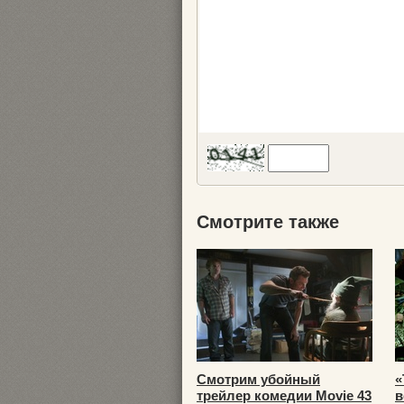
Смотрите также
Смотрим убойный
«
трейлер комедии Movie 43
в