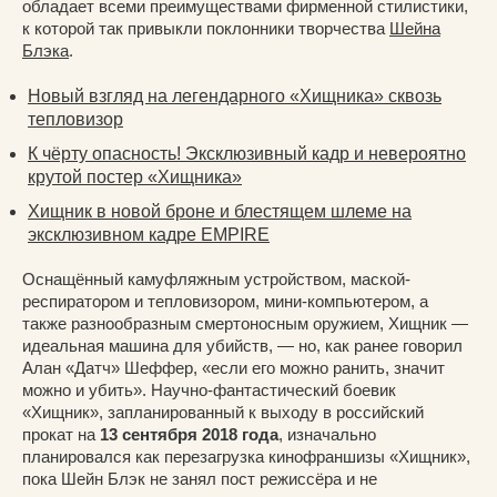
обладает всеми преимуществами фирменной стилистики,
к которой так привыкли поклонники творчества
Шейна
Блэка
.
Новый взгляд на легендарного «Хищника» сквозь
тепловизор
К чёрту опасность! Эксклюзивный кадр и невероятно
крутой постер «Хищника»
Хищник в новой броне и блестящем шлеме на
эксклюзивном кадре EMPIRE
Оснащённый камуфляжным устройством, маской-
респиратором и тепловизором, мини-компьютером, а
также разнообразным смертоносным оружием, Хищник —
идеальная машина для убийств, — но, как ранее говорил
Алан «Датч» Шеффер, «если его можно ранить, значит
можно и убить». Научно-фантастический боевик
«Хищник», запланированный к выходу в российский
прокат на
13 сентября 2018 года
, изначально
планировался как перезагрузка кинофраншизы «Хищник»,
пока Шейн Блэк не занял пост режиссёра и не