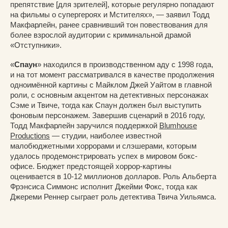
препятствие [для зрителей], которые регулярно попадают
на фильмы о супергероях и Мстителях», — заявил Тодд
Макфарлейн, ранее сравнивший тон повествования для
более взрослой аудитории с криминальной драмой
«Отступники».
«
Спаун
» находился в производственном аду с 1998 года,
и на тот момент рассматривался в качестве продолжения
одноимённой картины с Майклом Джей Уайтом в главной
роли, с основным акцентом на детективных персонажах
Сэме и Твиче, тогда как Спаун должен был выступить
фоновым персонажем. Завершив сценарий в 2016 году,
Тодд Макфарлейн заручился поддержкой
Blumhouse
Productions
— студии, наиболее известной
малобюджетными хоррорами и слэшерами, которым
удалось продемонстрировать успех в мировом бокс-
офисе. Бюджет предстоящей хоррор-картины
оценивается в 10-12 миллионов долларов. Роль Альберта
Фрэнсиса Симмонс исполнит Джейми Фокс, тогда как
Джереми Реннер сыграет роль детектива Твича Уильямса.