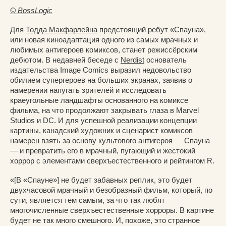
© BossLogic
Для
Тодда Макфарлейна
предстоящий ребут «Спауна»,
или новая киноадаптация одного из самых мрачных и
любимых антигероев комиксов, станет режиссёрским
дебютом. В недавней беседе с
Nerdist
основатель
издательства Image Comics выразил недовольство
обилием супергероев на больших экранах, заявив о
намерении напугать зрителей и исследовать
краеугольные ландшафты основанного на комиксе
фильма, на что продолжают закрывать глаза в Marvel
Studios и DC. И для успешной реализации концепции
картины, канадский художник и сценарист комиксов
намерен взять за основу культового антигероя — Спауна
— и превратить его в мрачный, пугающий и жестокий
хоррор с элементами сверхъестественного и рейтингом R.
«[В «Спауне»] не будет забавных реплик, это будет
двухчасовой мрачный и безобразный фильм, который, по
сути, является тем самым, за что так любят
многочисленные сверхъестественные хорроры. В картине
будет не так много смешного. И, похоже, это странное