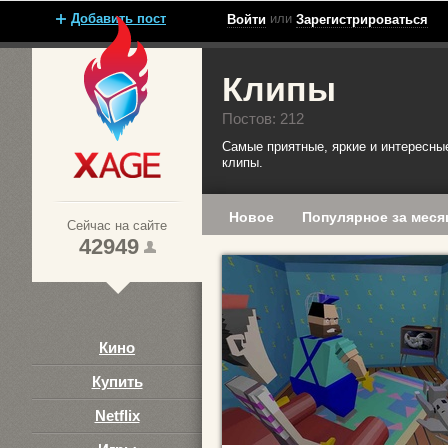
Добавить пост
или
Войти
Зарегистрироваться
Клипы
Постов: 212
Самые приятные, яркие и интересны
клипы.
Xage.ru
Новое
Популярное за меся
Сейчас на сайте
42949
Кино
Купить
Netflix