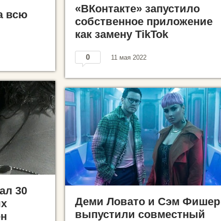
«ВКонтакте» запустило
а всю
собственное приложение
как замену TikTok
0
11 мая 2022
ал 30
Деми Ловато и Сэм Фишер
ых
выпустили совместный
ён