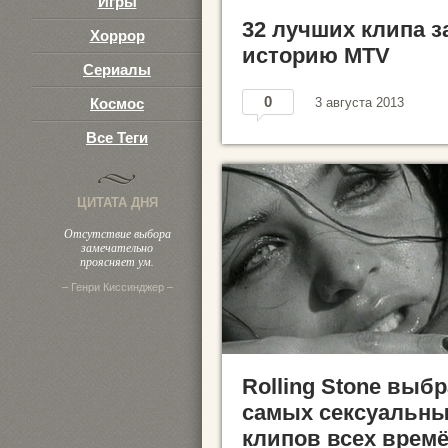
Игры
32 лучших клипа з
Хоррор
историю MTV
Сериалы
0
Космос
3 августа 2013
Все Теги
ЦИТАТА ДНЯ
Отсутствие выбора
замечательно
проясняет ум.
– Генри Киссинджер –
Rolling Stone выбр
самых сексуальн
клипов всех врем