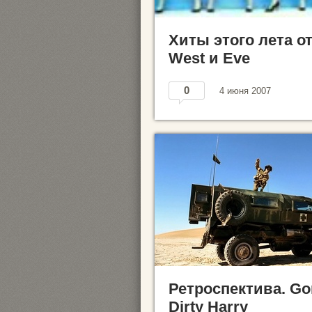
Хиты этого лета о
West и Eve
0
4 июня 2007
Ретроспектива. Gor
Dirty Harry