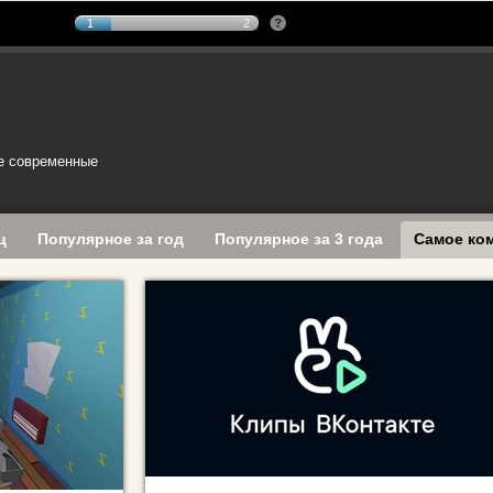
1
2
е современные
ц
Популярное за год
Популярное за 3 года
Самое ко