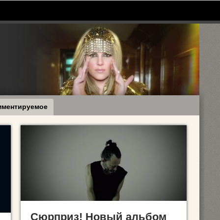
мментируемое
Сюрприз! Новый альбом