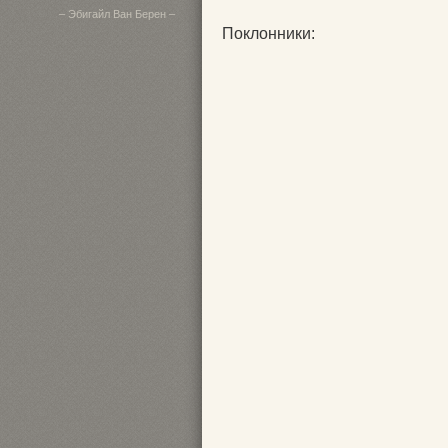
– Эбигайл Ван Берен –
Поклонники: