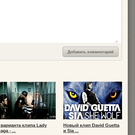
 варианта клипа Lady
Новый клип David Guetta
aga - ...
и Sia ...