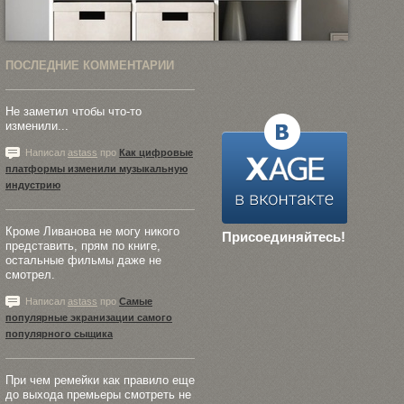
ПОСЛЕДНИЕ КОММЕНТАРИИ
Не заметил чтобы что-то
изменили...
Написал
astass
про
Как цифровые
платформы изменили музыкальную
индустрию
Кроме Ливанова не могу никого
Присоединяйтесь!
представить, прям по книге,
остальные фильмы даже не
смотрел.
Написал
astass
про
Самые
популярные экранизации самого
популярного сыщика
При чем ремейки как правило еще
до выхода премьеры смотреть не