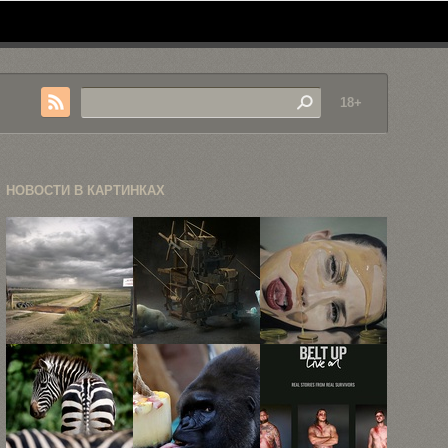
18+
НОВОСТИ В КАРТИНКАХ
Пейзажная
63 самых
Гиперреалистичные
фотография
запоминающихся
портреты
Эрика
рекламных
Майка
Шмидта
принта ...
Даргаса