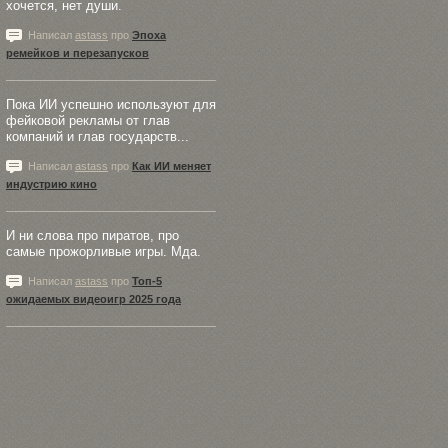
хочется, нет души.
Написал
astass
про
Эпоха
ремейков и перезапусков
Пока ИИ успешно используют для
фейковой рекламы от глав
компаний и глав государств...
Написал
astass
про
Как ИИ меняет
индустрию кино
И ни слова про пиратов, про
самые прожорливые игры. Мда.
Написал
astass
про
Топ-5
ожидаемых видеоигр 2025 года