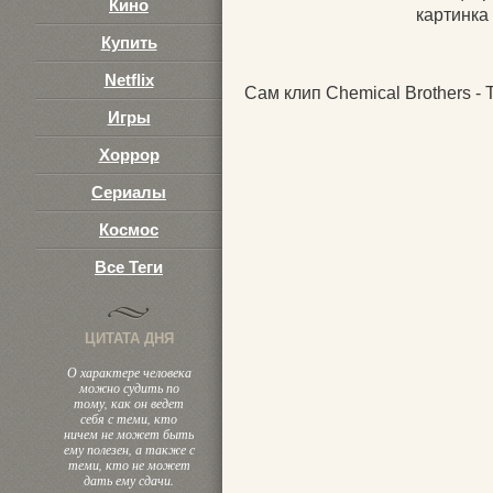
Кино
картинка 
Купить
Netflix
Сам клип Chemical Brothers -
Игры
Хоррор
Сериалы
Космос
Все Теги
ЦИТАТА ДНЯ
О характере человека
можно судить по
тому, как он ведет
себя с теми, кто
ничем не может быть
ему полезен, а также с
теми, кто не может
дать ему сдачи.