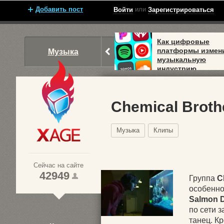
Добавить пост
или
Войти
Зарегистрироваться
Как цифровые
платформы измен
Музыка
музыкальную
индустрию
Chemical Broth
Музыка
Клипы
Xage.ru
Сейчас на сайте
42949
Группа
C
особенно
Salmon 
1
по сети 
2
танец. Кр