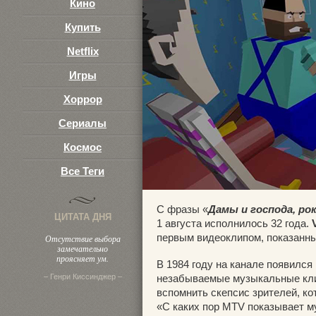
Кино
Купить
Netflix
Игры
Хоррор
Сериалы
Космос
Все Теги
С фразы «
Дамы и господа, рок
ЦИТАТА ДНЯ
1 августа исполнилось 32 года.
первым видеоклипом, показанны
Отсутствие выбора
замечательно
проясняет ум.
В 1984 году на канале появился
– Генри Киссинджер –
незабываемые музыкальные клип
вспомнить скепсис зрителей, ко
«
С каких пор MTV показывает 