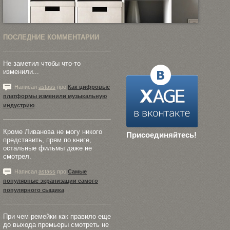
ПОСЛЕДНИЕ КОММЕНТАРИИ
Не заметил чтобы что-то
изменили...
Написал
astass
про
Как цифровые
платформы изменили музыкальную
индустрию
Кроме Ливанова не могу никого
Присоединяйтесь!
представить, прям по книге,
остальные фильмы даже не
смотрел.
Написал
astass
про
Самые
популярные экранизации самого
популярного сыщика
При чем ремейки как правило еще
до выхода премьеры смотреть не