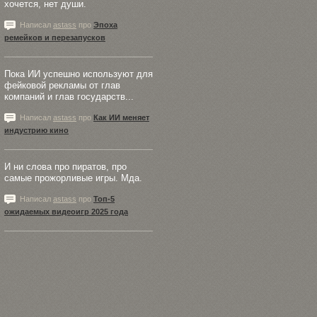
хочется, нет души.
Написал
astass
про
Эпоха
ремейков и перезапусков
Пока ИИ успешно используют для
фейковой рекламы от глав
компаний и глав государств...
Написал
astass
про
Как ИИ меняет
индустрию кино
И ни слова про пиратов, про
самые прожорливые игры. Мда.
Написал
astass
про
Топ-5
ожидаемых видеоигр 2025 года