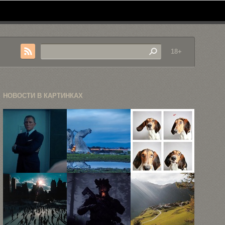
18+
НОВОСТИ В КАРТИНКАХ
«Не время
Гигантские
Собаки из
умирать»:
лошадиные
приюта
Джеймс Бонд
головы
Humane
...
украсили
Society ...
горизонт ...