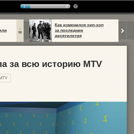
1
2
Как изменился хип-хоп
1
или
за последние
десятилетия
па за всю историю MTV
MTV