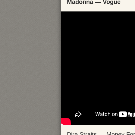
Madonna — Vogue
Dire Straits — Money For