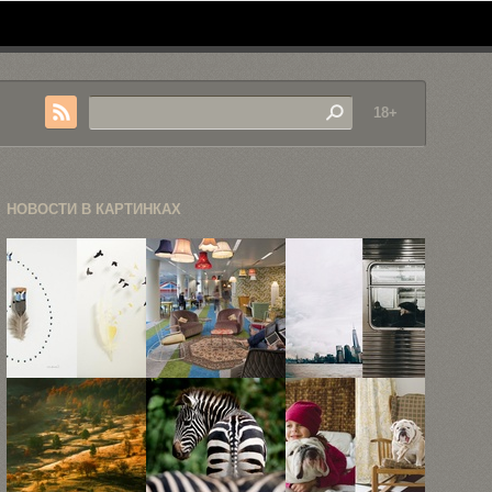
18+
НОВОСТИ В КАРТИНКАХ
«Пуховые
5
Небольшая
чудеса»
невероятных
прогулка по
Криса
офисов
улицам Нью-
Мейнарда
Google
Йорка