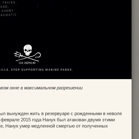
овом окне в максимальном разрешении
был вынужден жить в резервуаре с рожденными в неволе
В феврале 2015 года Нанук был атакован двумя этими
е, Нанук умер медленной смертью от полученных