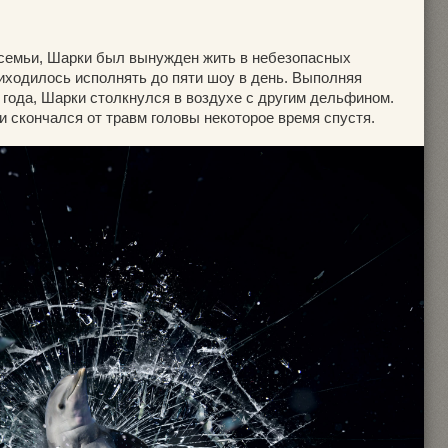
т семьи, Шарки был вынужден жить в небезопасных
риходилось исполнять до пяти шоу в день. Выполняя
 года, Шарки столкнулся в воздухе с другим дельфином.
 скончался от травм головы некоторое время спустя.