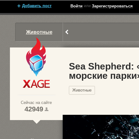
Добавить пост
или
Войти
Зарегистрироваться
Животные
Sea Shepherd:
морские парки
Xage.ru
Животные
Сейчас на сайте
42949
1