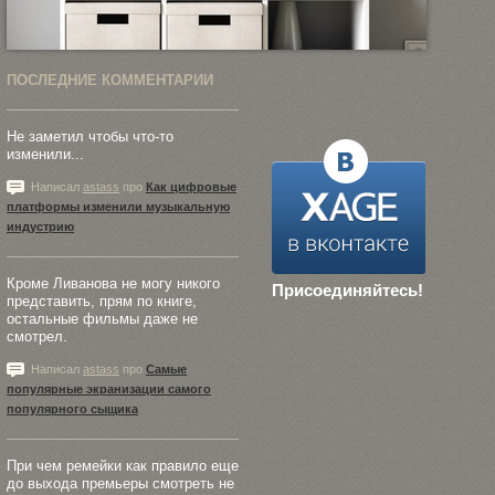
ПОСЛЕДНИЕ КОММЕНТАРИИ
Не заметил чтобы что-то
изменили...
Написал
astass
про
Как цифровые
платформы изменили музыкальную
индустрию
Кроме Ливанова не могу никого
Присоединяйтесь!
представить, прям по книге,
остальные фильмы даже не
смотрел.
Написал
astass
про
Самые
популярные экранизации самого
популярного сыщика
При чем ремейки как правило еще
до выхода премьеры смотреть не