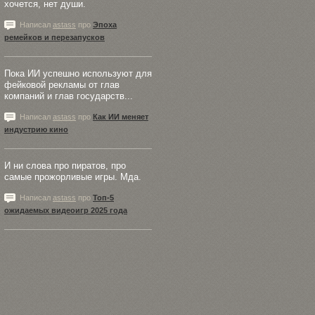
хочется, нет души.
Написал
astass
про
Эпоха
ремейков и перезапусков
Пока ИИ успешно используют для
фейковой рекламы от глав
компаний и глав государств...
Написал
astass
про
Как ИИ меняет
индустрию кино
И ни слова про пиратов, про
самые прожорливые игры. Мда.
Написал
astass
про
Топ-5
ожидаемых видеоигр 2025 года