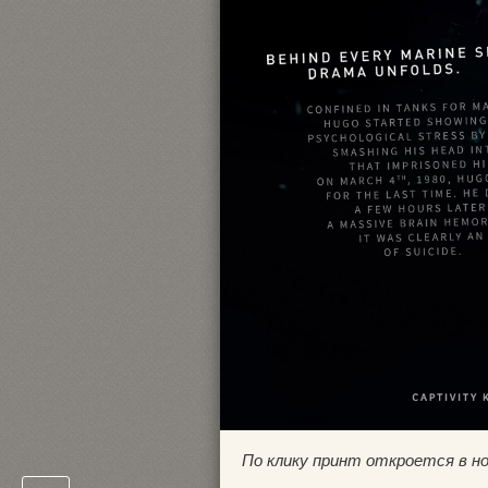
По клику принт откроется в н