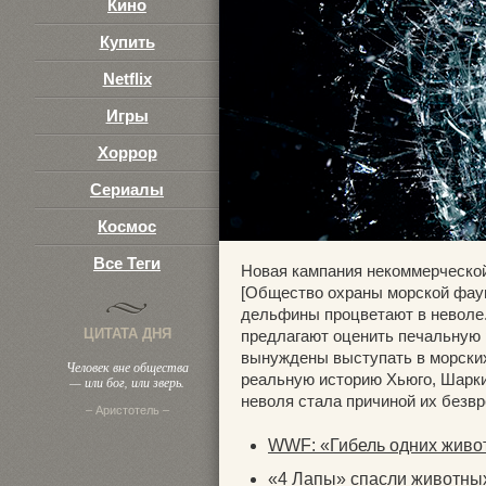
Кино
Купить
Netflix
Игры
Хоррор
Сериалы
Космос
Все Теги
Новая кампания некоммерческо
[Общество охраны морской фаун
дельфины процветают в неволе
ЦИТАТА ДНЯ
предлагают оценить печальную 
вынуждены выступать в морских
Человек вне общества
реальную историю Хьюго, Шарки 
— или бог, или зверь.
неволя стала причиной их безвр
– Аристотель –
WWF: «Гибель одних живот
«4 Лапы» спасли животных