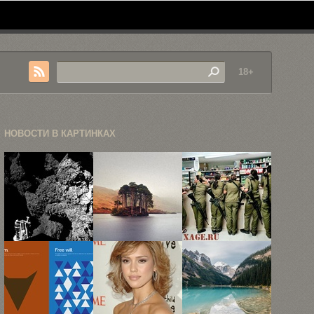
18+
НОВОСТИ В КАРТИНКАХ
Малые тела
«Наследие
Женщины в
Солнечной
Храброго
армии
системы в ...
сердца»