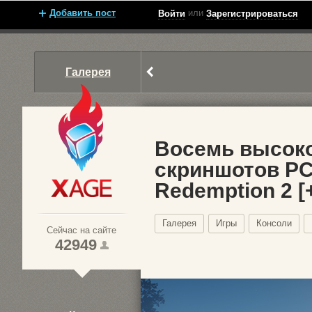
Добавить пост
или
Войти
Зарегистрироваться
Галерея
Восемь высок
скриншотов PC
Redemption 2 
Xage.ru
Галерея
Игры
Консоли
Сейчас на сайте
42949
1