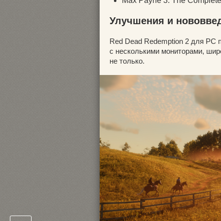
Max Payne 3: The Complete
Улучшения и нововве
Red Dead Redemption 2 для PC 
с несколькими мониторами, шир
не только.