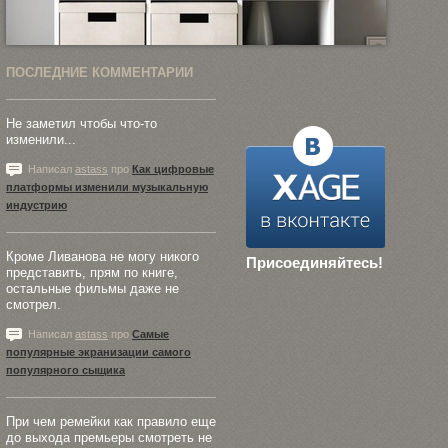
ПОСЛЕДНИЕ КОММЕНТАРИИ
Не заметил чтобы что-то
изменили...
Написал
astass
про
Как цифровые
платформы изменили музыкальную
индустрию
Кроме Ливанова не могу никого
Присоединяйтесь!
представить, прям по книге,
остальные фильмы даже не
смотрел.
Написал
astass
про
Самые
популярные экранизации самого
популярного сыщика
При чем ремейки как правило еще
до выхода премьеры смотреть не