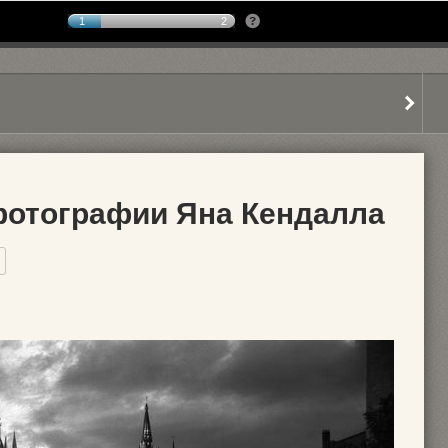
1
2
фотографии Яна Кендалла