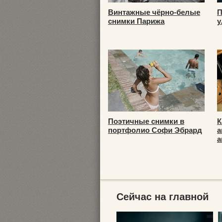
Винтажные чёрно-белые
П
снимки Парижа
у
Поэтичные снимки в
К
портфолио Софи Эбрард
а
а
Сейчас на главной