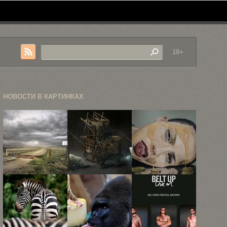
18+
НОВОСТИ В КАРТИНКАХ
Пейзажная
63 самых
Гиперреалистичные
фотография
запоминающихся
портреты
Эрика
рекламных
Майка
Шмидта
принта ...
Даргаса