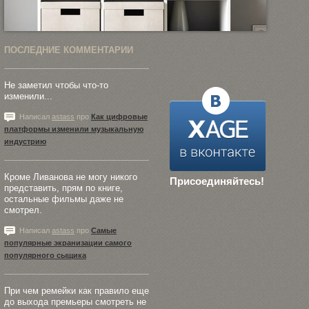
ПОСЛЕДНИЕ КОММЕНТАРИИ
Не заметил чтобы что-то
изменили...
Написал
astass
про
Как цифровые
платформы изменили музыкальную
индустрию
Кроме Ливанова не могу никого
Присоединяйтесь!
представить, прям по книге,
остальные фильмы даже не
смотрел.
Написал
astass
про
Самые
популярные экранизации самого
популярного сыщика
При чем ремейки как правило еще
до выхода премьеры смотреть не