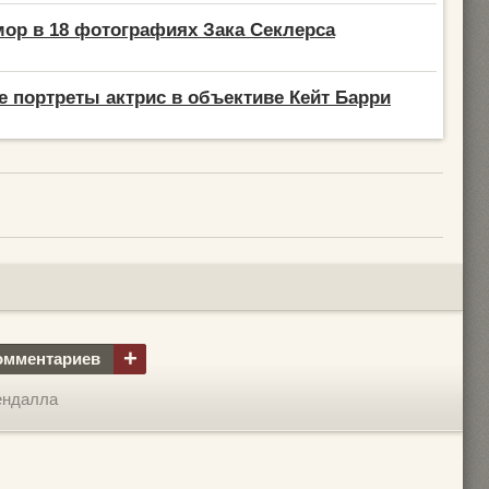
ор в 18 фотографиях Зака Секлерса
 портреты актрис в объективе Кейт Барри
+
омментариев
ендалла