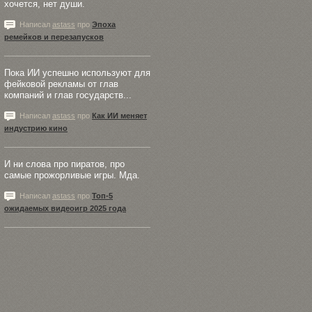
хочется, нет души.
Написал
astass
про
Эпоха
ремейков и перезапусков
Пока ИИ успешно используют для
фейковой рекламы от глав
компаний и глав государств...
Написал
astass
про
Как ИИ меняет
индустрию кино
И ни слова про пиратов, про
самые прожорливые игры. Мда.
Написал
astass
про
Топ-5
ожидаемых видеоигр 2025 года