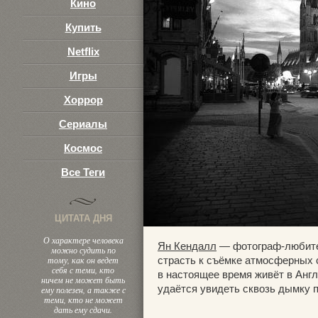
Кино
Купить
Netflix
Игры
Хоррор
Сериалы
Космос
Все Теги
ЦИТАТА ДНЯ
О характере человека
Ян Кендалл
— фотограф-любител
можно судить по
тому, как он ведет
страсть к съёмке атмосферных 
себя с теми, кто
в настоящее время живёт в Англ
ничем не может быть
удаётся увидеть сквозь дымку 
ему полезен, а также с
теми, кто не может
дать ему сдачи.