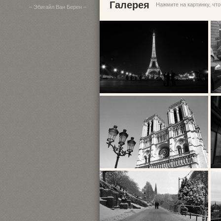
Галерея
Нажмите на картинку, чт
– Эбигайл Ван Берен –