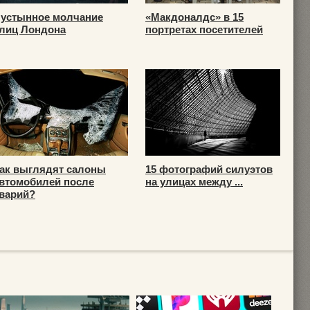
устынное молчание
«Макдоналдс» в 15
лиц Лондона
портретах посетителей
ак выглядят салоны
15 фотографий силуэтов
втомобилей после
на улицах между ...
варий?