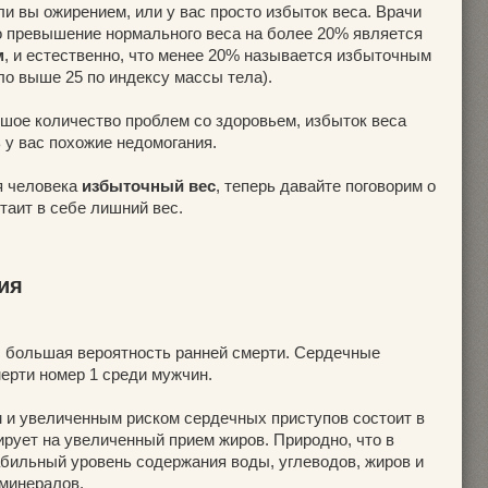
ли вы ожирением, или у вас просто избыток веса. Врачи
то превышение нормального веса на более 20% является
м
, и естественно, что менее 20% называется избыточным
ло выше 25 по индексу массы тела).
шое количество проблем со здоровьем, избыток веса
 у вас похожие недомогания.
я человека
избыточный вес
, теперь давайте поговорим о
 таит в себе лишний вес.
ия
ас большая вероятность ранней смерти. Сердечные
ерти номер 1 среди мужчин.
 и увеличенным риском сердечных приступов состоит в
гирует на увеличенный прием жиров. Природно, что в
абильный уровень содержания воды, углеводов, жиров и
 минералов.