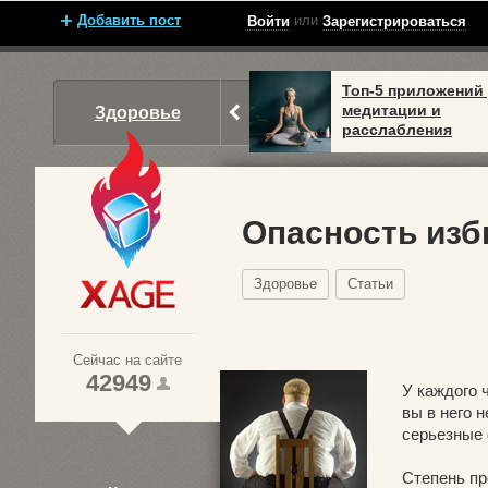
Добавить пост
или
Войти
Зарегистрироваться
Топ-5 приложений
медитации и
Здоровье
расслабления
Опасность изб
Здоровье
Статьи
Xage.ru
Сейчас на сайте
42949
У каждого 
вы в него н
серьезные 
1
2
Степень пр