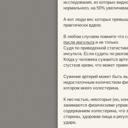
исследования, из которых видно
нормального, на 50% увеличива
А вот люди вес которых превыш
практически вдвое.
В любом случаем помните что с
после инсульта
и не только.
Судя по приведенной статистике
инсульта. Если судить по разго
Когда у человека сужаются арт
сгустков крови, что может прив
Сужение артерий может быть в
недостаточным количеством физ
котором много холестерина.
К несчастью, некоторые (но, ко
занимаются физическими упраж
содержанием холестерина, что з
стороны, здоровая пища и регу
удара.