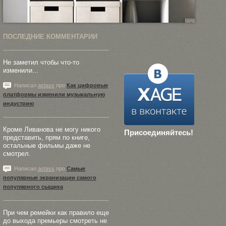
ПОСЛЕДНИЕ КОММЕНТАРИИ
Не заметил чтобы что-то
изменили...
Написал
astass
про
Как цифровые
платформы изменили музыкальную
индустрию
Кроме Ливанова не могу никого
Присоединяйтесь!
представить, прям по книге,
остальные фильмы даже не
смотрел.
Написал
astass
про
Самые
популярные экранизации самого
популярного сыщика
При чем ремейки как правило еще
до выхода премьеры смотреть не