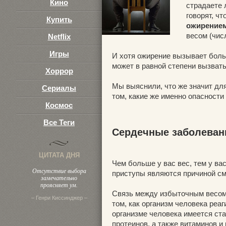
Кино
страдаете 
говорят, ч
Купить
ожирение
весом (чис
Netflix
Игры
И хотя ожирение вызывает боль
может в равной степени вызвать
Хоррор
Мы выяснили, что же значит дл
Сериалы
том, какие же именно опасности
Космос
Все Теги
Сердечные заболеван
ЦИТАТА ДНЯ
Чем больше у вас вес, тем у в
Отсутствие выбора
приступы являются причиной см
замечательно
проясняет ум.
Связь между избыточным весом
– Генри Киссинджер –
том, как организм человека реа
организме человека имеется ст
протеинов, а также витаминов и