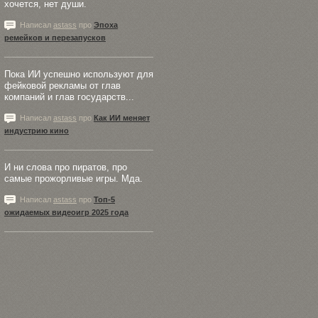
хочется, нет души.
Написал
astass
про
Эпоха
ремейков и перезапусков
Пока ИИ успешно используют для
фейковой рекламы от глав
компаний и глав государств...
Написал
astass
про
Как ИИ меняет
индустрию кино
И ни слова про пиратов, про
самые прожорливые игры. Мда.
Написал
astass
про
Топ-5
ожидаемых видеоигр 2025 года