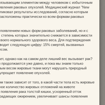
вязывающим элементом между человеком с избыточным
явления раковых опухолей. Медицинский журнал "New
публиковал результаты исследований, согласно которым
расположены практически ко всем формам раковых
 появлением новых форм раковых заболеваний, но и с
степень которых значительно снижается в зависимости
 своего нормального здорового веса. Для подтверждения
иводит следующую цифру: 15% смертей, вызванных
есом.
ет, однако как на самом деле лишний вес вызывает рак?
 продолжаются уже давно, и пока мы знаем только
ным весом жировые ткани могут нарушать природный
 упрощает появление опухолей.
м также зависит от того, в какой части тела есть жировые
ное количество жировых отложений на животе
 появления рака толстой кишки, ускоренный отток
традающих ожирением, увеличивает шансы появления