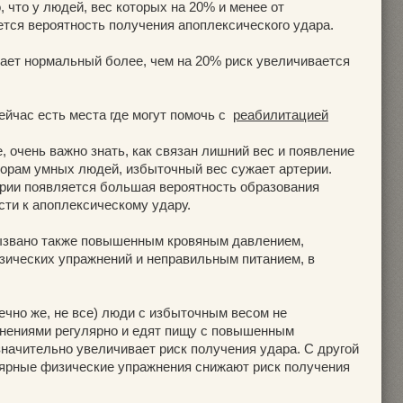
, что у людей, вес которых на 20% и менее от
ется вероятность получения апоплексического удара.
ает нормальный более, чем на 20% риск увеличивается
ейчас есть места где могут помочь с
реабилитацией
, очень важно знать, как связан лишний вес и появление
ворам умных людей, избыточный вес сужает артерии.
ерии появляется большая вероятность образования
ести к апоплексическому удару.
ызвано также повышенным кровяным давлением,
ических упражнений и неправильным питанием, в
нечно же, не все) люди с избыточным весом не
нениями регулярно и едят пищу с повышенным
начительно увеличивает риск получения удара. С другой
лярные физические упражнения снижают риск получения