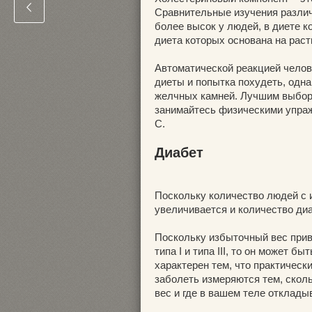
Сравнительные изучения различ
более высок у людей, в диете к
диета которых основана на рас
Автоматической реакцией челов
диеты и попытка похудеть, одна
желчных камней. Лучшим выбор
занимайтесь физическими упраж
C.
Диабет
Поскольку количество людей с 
увеличивается и количество ди
Поскольку избыточный вес при
типа I и типа III, то он может бы
характерен тем, что практичес
заболеть измеряются тем, сколь
вес и где в вашем теле отклад