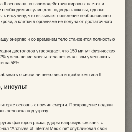
а II основана на взаимодействии жировых клеток и
е необходим инсулин для подвода глюкозы, однако
ы к инсулину, что вызывает появление необоснованно
крови, а клетки в организме не получают достаточного
вашу энергию и со временем тело становится полностью
иация диетологов утверждает, что 150 минут физических
-7% уменьшение массы тела позволят вам уменьшить
ти на 58%.
абывать о связи лишнего веса и диабетом типа II.
, инсульт
пятерке основных причин смерти. Прекращение подачи
знь человека под угрозу.
ругих факторов риска, удары напрямую связаны с
л "Archives of Internal Medicine" опубликовал свои