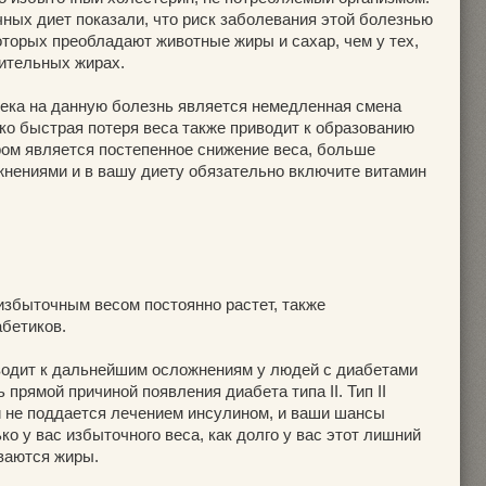
ных диет показали, что риск заболевания этой болезнью
оторых преобладают животные жиры и сахар, чем у тех,
тительных жирах.
ека на данную болезнь является немедленная смена
ко быстрая потеря веса также приводит к образованию
ом является постепенное снижение веса, больше
нениями и в вашу диету обязательно включите витамин
избыточным весом постоянно растет, также
абетиков.
водит к дальнейшим осложнениям у людей с диабетами
ть прямой причиной появления диабета типа II. Тип II
ки не поддается лечением инсулином, и ваши шансы
ко у вас избыточного веса, как долго у вас этот лишний
ываются жиры.