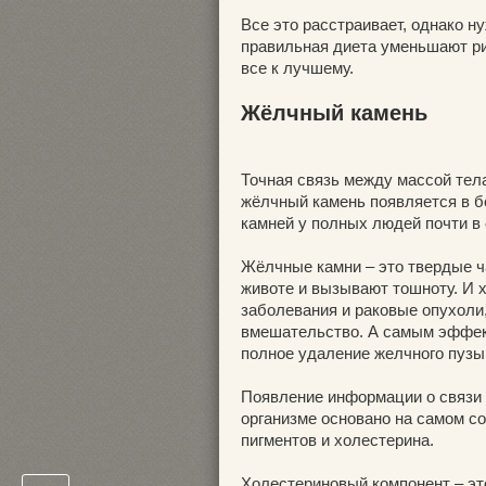
Все это расстраивает, однако н
правильная диета уменьшают ри
все к лучшему.
Жёлчный камень
Точная связь между массой тел
жёлчный камень появляется в б
камней у полных людей почти в
Жёлчные камни – это твердые ч
животе и вызывают тошноту. И х
заболевания и раковые опухоли
вмешательство. А самым эффек
полное удаление желчного пузы
Появление информации о связи 
организме основано на самом со
пигментов и холестерина.
Холестериновый компонент – эт