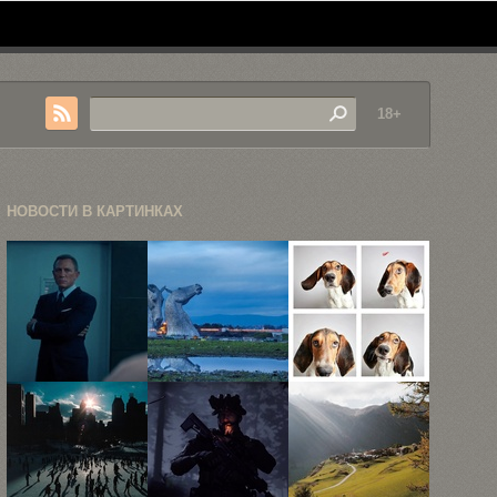
18+
НОВОСТИ В КАРТИНКАХ
«Не время
Гигантские
Собаки из
умирать»:
лошадиные
приюта
Джеймс Бонд
головы
Humane
...
украсили
Society ...
горизонт ...