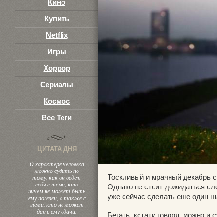
Кино
Купить
Netflix
Игры
Хоррор
Сериалы
Космос
Все Теги
ЦИТАТА ДНЯ
О характере человека
можно судить по
Тоскливый и мрачный декабрь с
тому, как он ведет
себя с теми, кто
Однако не стоит дожидаться сле
ничем не может быть
уже сейчас сделать еще один ш
ему полезен, а также с
теми, кто не может
дать ему сдачи.
Бегать, кстати говоря, можно и 