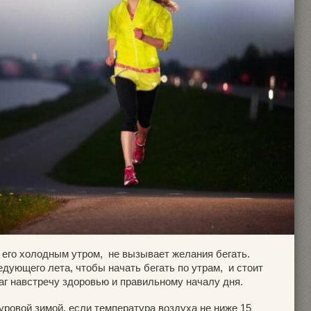
 его холодным утром, не вызывает желания бегать.
дующего лета, чтобы начать бегать по утрам, и стоит
аг навстречу здоровью и правильному началу дня.
суровой зимой, если температура воздуха не ниже 15