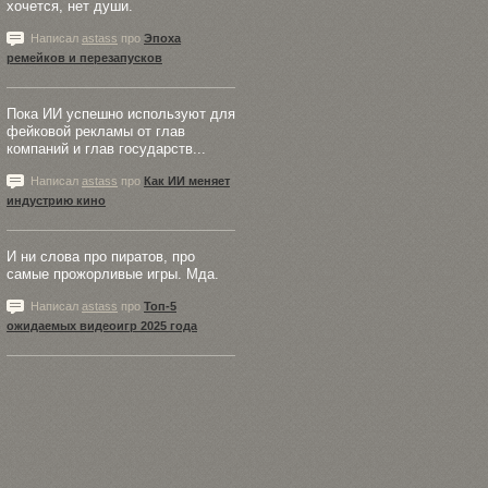
хочется, нет души.
Написал
astass
про
Эпоха
ремейков и перезапусков
Пока ИИ успешно используют для
фейковой рекламы от глав
компаний и глав государств...
Написал
astass
про
Как ИИ меняет
индустрию кино
И ни слова про пиратов, про
самые прожорливые игры. Мда.
Написал
astass
про
Топ-5
ожидаемых видеоигр 2025 года