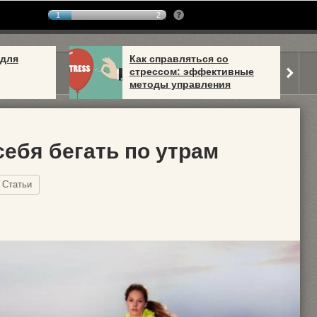
1
2
 для
Как справляться со
стрессом: эффективные
методы управления
себя бегать по утрам
Статьи