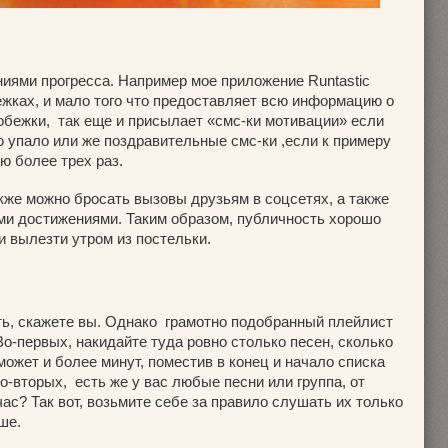
ниями прогресса. Например мое приложение Runtastic
ежках, и мало того что предоставляет всю информацию о
обежки, так еще и присылает «смс-ки мотивации» если
 упало или же поздравительные смс-ки ,если к примеру
ю более трех раз.
кже можно бросать вызовы друзьям в соцсетях, а также
ми достижениями. Таким образом, публичность хорошо
и вылезти утром из постельки.
сть, скажете вы. Однако грамотно подобранный плейлист
о-первых, накидайте туда ровно столько песен, сколько
а может и более минут, поместив в конец и начало списка
-вторых, есть же у вас любые песни или группа, от
ас? Так вот, возьмите себе за правило слушать их только
ше.