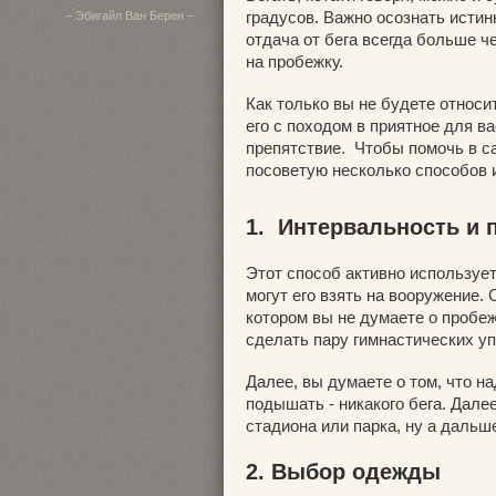
градусов. Важно осознать истин
– Эбигайл Ван Берен –
отдача от бега всегда больше ч
на пробежку.
Как только вы не будете относит
его с походом в приятное для в
препятствие. Чтобы помочь в са
посоветую несколько способов и
1. Интервальность и 
Этот способ активно используе
могут его взять на вооружение. 
котором вы не думаете о пробеж
сделать пару гимнастических у
Далее, вы думаете о том, что на
подышать - никакого бега. Дале
стадиона или парка, ну а дальш
2. Выбор одежды