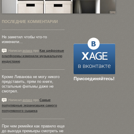
ПОСЛЕДНИЕ КОММЕНТАРИИ
Не заметил чтобы что-то
изменили...
Написал
astass
про
Как цифровые
платформы изменили музыкальную
индустрию
Кроме Ливанова не могу никого
Присоединяйтесь!
представить, прям по книге,
остальные фильмы даже не
смотрел.
Написал
astass
про
Самые
популярные экранизации самого
популярного сыщика
При чем ремейки как правило еще
до выхода премьеры смотреть не