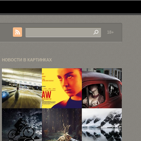
18+
НОВОСТИ В КАРТИНКАХ
Креативная
Хидео
Жуткая
фотография
Кодзима
чувствительность
Филипа
поделился
стиля, или
Рострона
списком 22
исследование
...
...