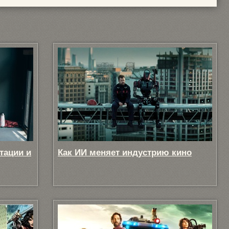
тации и
Как ИИ меняет индустрию кино