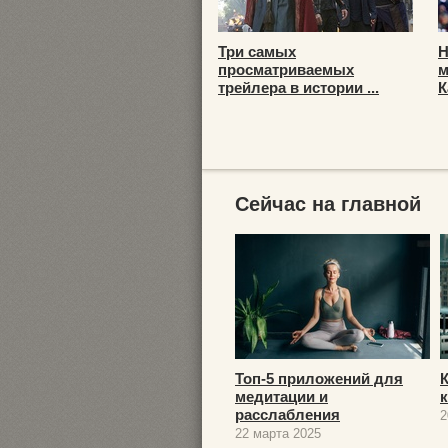
Три самых
Н
просматриваемых
м
трейлера в истории ...
К
Сейчас на главной
Топ-5 приложений для
медитации и
расслабления
2
22 марта 2025