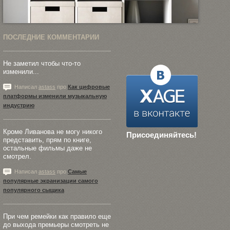
ПОСЛЕДНИЕ КОММЕНТАРИИ
Не заметил чтобы что-то
изменили...
Написал
astass
про
Как цифровые
платформы изменили музыкальную
индустрию
Кроме Ливанова не могу никого
Присоединяйтесь!
представить, прям по книге,
остальные фильмы даже не
смотрел.
Написал
astass
про
Самые
популярные экранизации самого
популярного сыщика
При чем ремейки как правило еще
до выхода премьеры смотреть не