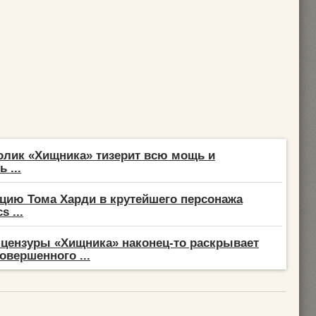
лик «Хищника» тизерит всю мощь и
 ...
цию Тома Харди в крутейшего персонажа
s ...
 цензуры «Хищника» наконец-то раскрывает
овершенного ...