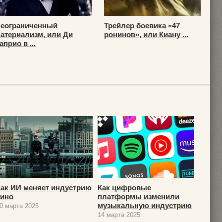
еограниченный
Трейлер боевика «47
атериализм, или Ди
ронинов», или Киану ...
априо в ...
Как ИИ меняет индустрию
Как цифровые
кино
платформы изменили
музыкальную индустрию
0 марта 2025
14 марта 2025