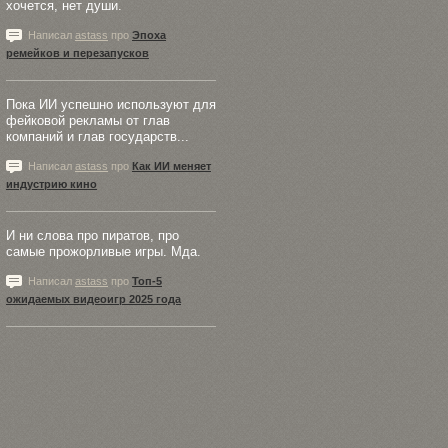
хочется, нет души.
Написал
astass
про
Эпоха
ремейков и перезапусков
Пока ИИ успешно используют для
фейковой рекламы от глав
компаний и глав государств...
Написал
astass
про
Как ИИ меняет
индустрию кино
И ни слова про пиратов, про
самые прожорливые игры. Мда.
Написал
astass
про
Топ-5
ожидаемых видеоигр 2025 года