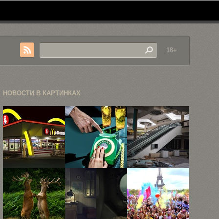
18+
НОВОСТИ В КАРТИНКАХ
Самые
15
Фото
необычные
иллюзорных
заброшенных
места
снимков
торговых
расположения
итальянского
центров, или
ресторанов
фотографа ...
...