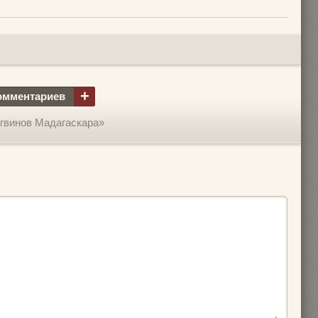
+
омментариев
гвинов Мадагаскара»