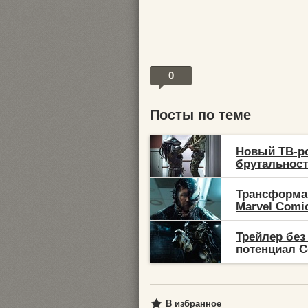
0
Посты по теме
Новый ТВ-ро
брутальность
Трансформа
Marvel Comic
Трейлер без
потенциал С
В избранное