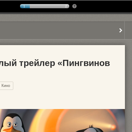
1
2
лый трейлер «Пингвинов
Кино