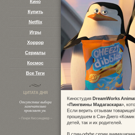
Кино
Купить
Netflix
Игры
Хоррор
Сериалы
Космос
Все Теги
ЦИТАТА ДНЯ
Киностудия
DreamWorks Anima
Отсутствие выбора
«
Пингвины Мадагаскара
», кот
замечательно
проясняет ум.
Если верить отзывам товарищей
прошедшем в Сан-Диего «Комик
– Генри Киссинджер –
детей, так и их родителей.
В спин-оффе серии анимационн