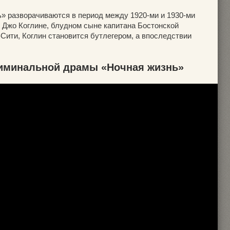
 разворачиваются в период между 1920-ми и 1930-ми
о Джо Коглине, блудном сыне капитана Бостонской
Сити, Коглин становится бутлегером, а впоследствии
иминальной драмы «Ночная жизнь»