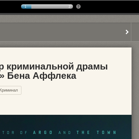
1
2
р криминальной драмы
ь» Бена Аффлека
Криминал