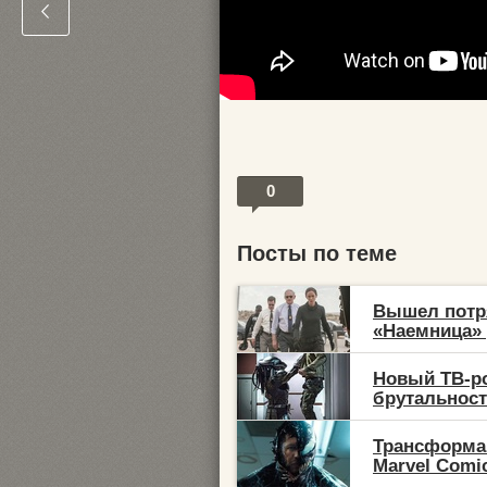
0
Посты по теме
Вышел потр
«Наемница» 
Новый ТВ-ро
брутальность
Трансформа
Marvel Comic