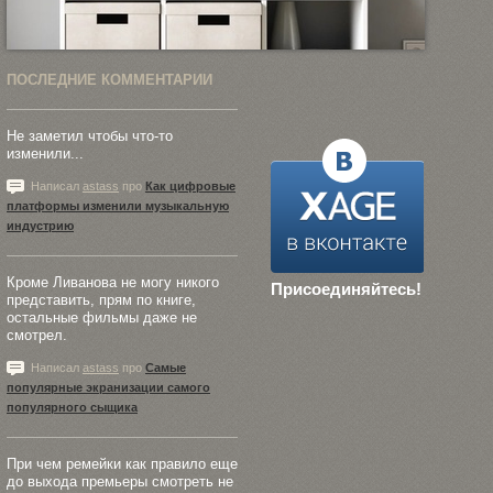
ПОСЛЕДНИЕ КОММЕНТАРИИ
Не заметил чтобы что-то
изменили...
Написал
astass
про
Как цифровые
платформы изменили музыкальную
индустрию
Кроме Ливанова не могу никого
Присоединяйтесь!
представить, прям по книге,
остальные фильмы даже не
смотрел.
Написал
astass
про
Самые
популярные экранизации самого
популярного сыщика
При чем ремейки как правило еще
до выхода премьеры смотреть не