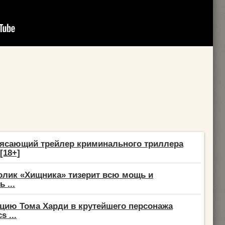
ясающий трейлер криминального триллера
[18+]
лик «Хищника» тизерит всю мощь и
 ...
цию Тома Харди в крутейшего персонажа
s ...