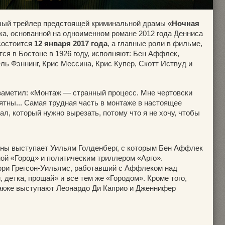
вый трейлер предстоящей криминальной драмы «
Ночная
а, основанной на одноименном романе 2012 года Денниса
состоится
12 января 2017 года
, а главные роли в фильме,
ся в Бостоне в 1926 году, исполняют: Бен Аффлек,
ь Фэннинг, Крис Мессина, Крис Купер, Скотт Иствуд и
заметил: «Монтаж — странный процесс. Мне чертовски
ятны... Самая трудная часть в монтаже в настоящее
ал, который нужно вырезать, потому что я не хочу, чтобы
ны выступает Уильям Голденберг, с которым Бен Аффлек
ой «Город» и политическим триллером «Арго».
рри Грегсон-Уильямс, работавший с Аффлеком над
детка, прощай» и все тем же «Городом». Кроме того,
акже выступают Леонардо Ди Каприо и Дженнифер