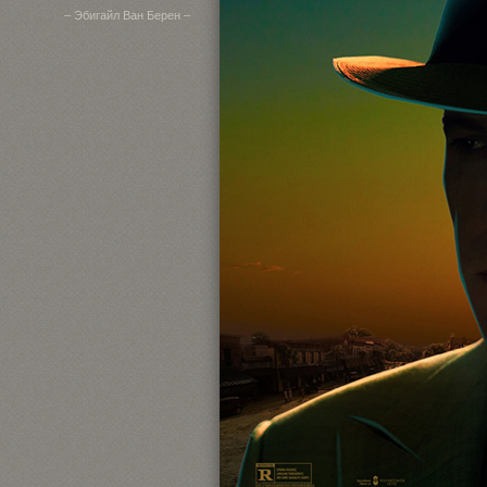
– Эбигайл Ван Берен –