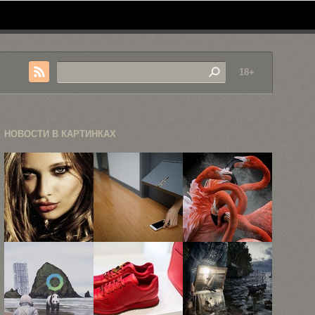
18+
НОВОСТИ В КАРТИНКАХ
Фэшн-
«Тюрьма
25 лучших
фотограф
внутри
снимков
Дэвид Лесли
меня», или
победителей
Энтони
как ...
международного
...