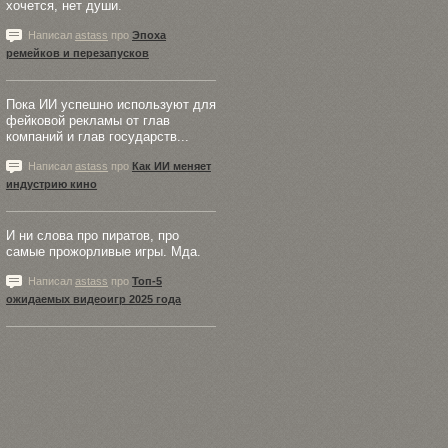
хочется, нет души.
Написал
astass
про
Эпоха
ремейков и перезапусков
Пока ИИ успешно используют для
фейковой рекламы от глав
компаний и глав государств...
Написал
astass
про
Как ИИ меняет
индустрию кино
И ни слова про пиратов, про
самые прожорливые игры. Мда.
Написал
astass
про
Топ-5
ожидаемых видеоигр 2025 года