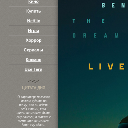
Кино
Купить
Netflix
Игры
Хоррор
Сериалы
Космос
Все Теги
ЦИТАТА ДНЯ
О характере человека
можно судить по
тому, как он ведет
себя с теми, кто
ничем не может быть
ему полезен, а также с
теми, кто не может
дать ему сдачи.