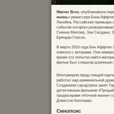
Warner Bros.
опубликовала пер
жизнь
» режиссера Бена Аффлек
Лихейна. Российская премьера 
события которого разворачивают
Сиенна Миллер, Зои Салдана, Эл
Брендан Глисон.
В марте 2016 года Бен Аффлек 
повезло с актерами. Они неверо
время это попытки найти матери
фильм был слишком длинным».
Монтажером предстоящей карти
работал над криминальной драм
Созданием саундтрека занят Га
детективным фильмом «Прощай, 
продюсерами «Ночной жизни» т
Дэвиссон Киллоран.
Синопсис