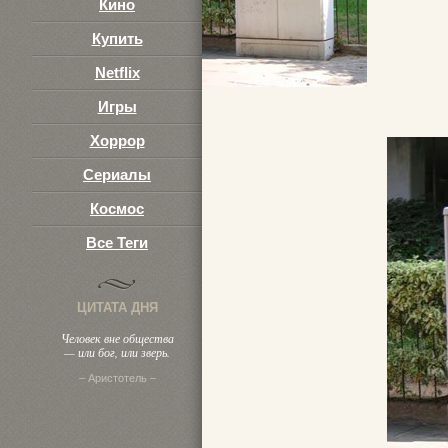
Кино
Купить
Netflix
Игры
Хоррор
Сериалы
Космос
Все Теги
ЦИТАТА ДНЯ
Человек вне общества
— или бог, или зверь.
– Аристотель –