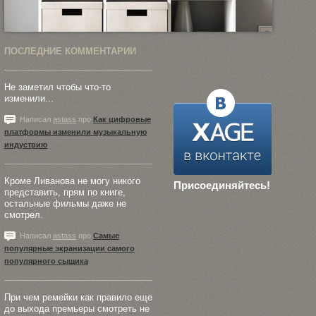
ПОСЛЕДНИЕ КОММЕНТАРИИ
Не заметил чтобы что-то
изменили...
Написал
astass
про
Как цифровые
платформы изменили музыкальную
индустрию
Кроме Ливанова не могу никого
Присоединяйтесь!
представить, прям по книге,
остальные фильмы даже не
смотрел.
Написал
astass
про
Самые
популярные экранизации самого
популярного сыщика
При чем ремейки как правило еще
до выхода премьеры смотреть не