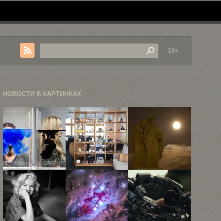
18+
НОВОСТИ В КАРТИНКАХ
Экспериментальные
Фотографии
Суперлуна
портреты
офиса
2014 года: 20
Элли
Instagram
самых ...
Полстон