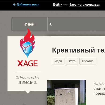
Добавить пост
или
Войти
Зарегистрироваться
Идеи
Креативный т
Идеи
Фото
Креатив
Xage.ru
Сейчас на сайте
42949
На фо
стоит 
превра
1