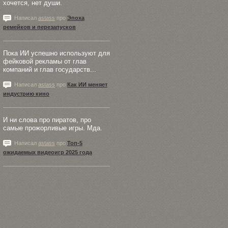
хочется, нет души.
Написал
astass
про
Эпоха
ремейков и перезапусков
Пока ИИ успешно используют для
фейковой рекламы от глав
компаний и глав государств...
Написал
astass
про
Как ИИ меняет
индустрию кино
И ни слова про пиратов, про
самые прожорливые игры. Мда.
Написал
astass
про
Топ-5
ожидаемых видеоигр 2025 года