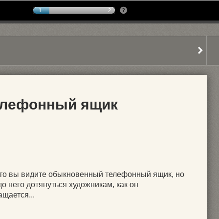
1
2
елефонный ящик
то вы видите обыкновенный телефонный ящик, но
до него дотянуться художникам, как он
щается...