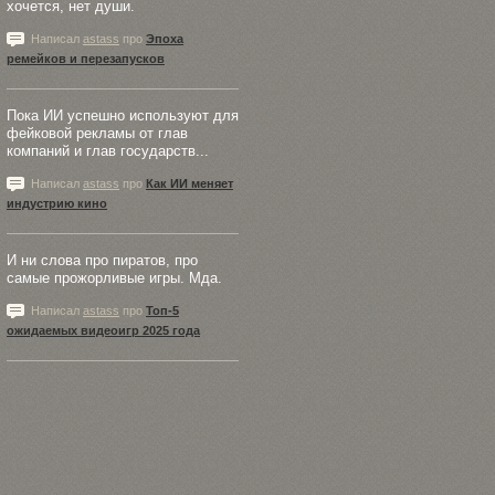
хочется, нет души.
Написал
astass
про
Эпоха
ремейков и перезапусков
Пока ИИ успешно используют для
фейковой рекламы от глав
компаний и глав государств...
Написал
astass
про
Как ИИ меняет
индустрию кино
И ни слова про пиратов, про
самые прожорливые игры. Мда.
Написал
astass
про
Топ-5
ожидаемых видеоигр 2025 года