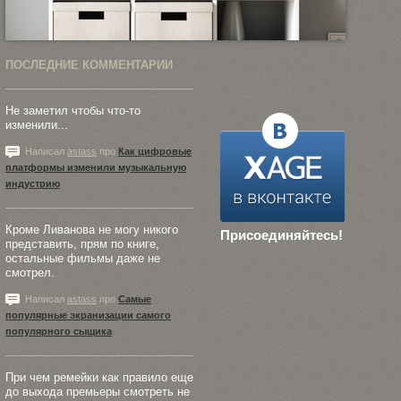
ПОСЛЕДНИЕ КОММЕНТАРИИ
Не заметил чтобы что-то
изменили...
Написал
astass
про
Как цифровые
платформы изменили музыкальную
индустрию
Кроме Ливанова не могу никого
Присоединяйтесь!
представить, прям по книге,
остальные фильмы даже не
смотрел.
Написал
astass
про
Самые
популярные экранизации самого
популярного сыщика
При чем ремейки как правило еще
до выхода премьеры смотреть не