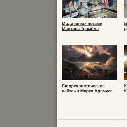
Мода вверх ногами
Б
Мартина Трамбле
ф
Сюрреалистические
К
пейзажи Марка Адамуса
К