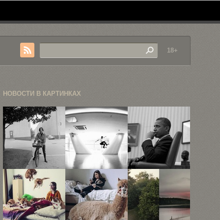
18+
НОВОСТИ В КАРТИНКАХ
Культовые
Автопортреты
Фотограф
портреты
бразильского
Кристофер
Джеймса
про-скейтера
Моррис
Дина,
Фабиано
Элизабет ...
Родригеса