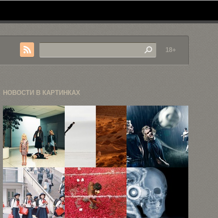
18+
НОВОСТИ В КАРТИНКАХ
Фотограф
Вдохновляющие
Спортивная
Эмма Харди
фотографии
фотография
показала
Тайлера
Вегарда Брая
необычные
Шилдса
...