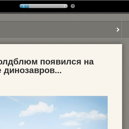
1
2
олдблюм появился на
 динозавров...