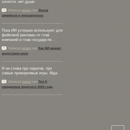
хочется, нет души.
Написал
astass
про
Эпоха
ремейков и перезапусков
Пока ИИ успешно используют для
фейковой рекламы от глав
компаний и глав государств...
Написал
astass
про
Как ИИ меняет
индустрию кино
И ни слова про пиратов, про
самые прожорливые игры. Мда.
Написал
astass
про
Топ-5
ожидаемых видеоигр 2025 года