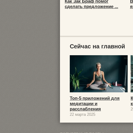
Как Зак Браф помог
В
сделать предложение ...
я
Сейчас на главной
Топ-5 приложений для
медитации и
расслабления
2
22 марта 2025