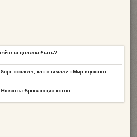
кой она должна быть?
берг показал, как снимали «Мир юрского
 Невесты бросающие котов