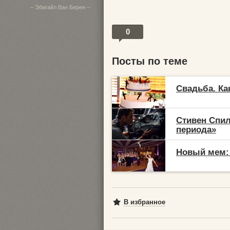
– Эбигайл Ван Берен –
0
Посты по теме
Свадьба. Ка
Стивен Спил
периода»
Новый мем:
В избранное