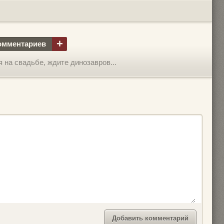
+
омментариев
на свадьбе, ждите динозавров...