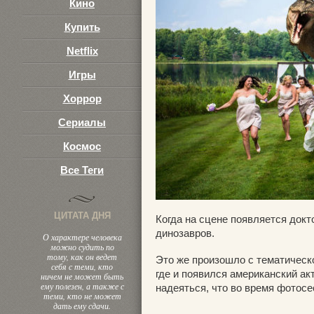
Кино
Купить
Netflix
Игры
Хоррор
Сериалы
Космос
Все Теги
ЦИТАТА ДНЯ
Когда на сцене появляется докт
динозавров.
О характере человека
можно судить по
тому, как он ведет
Это же произошло с тематическ
себя с теми, кто
где и появился американский а
ничем не может быть
ему полезен, а также с
надеяться, что во время фотосе
теми, кто не может
дать ему сдачи.