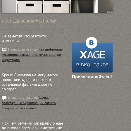
ПОСЛЕДНИЕ КОММЕНТАРИИ
Не заметил чтобы что-то
изменили...
Написал
astass
про
Как цифровые
платформы изменили музыкальную
индустрию
Кроме Ливанова не могу никого
Присоединяйтесь!
представить, прям по книге,
остальные фильмы даже не
смотрел.
Написал
astass
про
Самые
популярные экранизации самого
популярного сыщика
При чем ремейки как правило еще
до выхода премьеры смотреть не