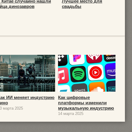
 Китае случайно нашли
Лучшее место для
йца динозавров
свадьбы
Как ИИ меняет индустрию
Как цифровые
кино
платформы изменили
музыкальную индустрию
0 марта 2025
14 марта 2025