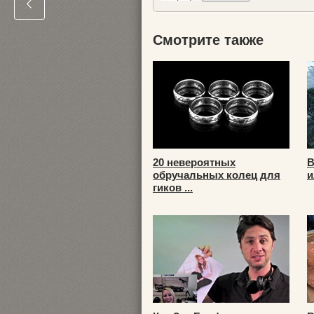
Смотрите также
20 невероятных
B
обручальных колец для
и
гиков ...