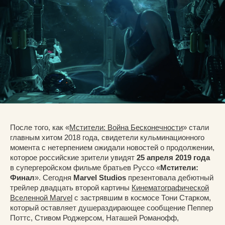
После того, как «
Мстители: Война Бесконечности
» стали
главным хитом 2018 года, свидетели кульминационного
момента с нетерпением ожидали новостей о продолжении,
которое российские зрители увидят
25 апреля 2019 года
в супергеройском фильме братьев Руссо «
Мстители:
Финал
». Сегодня
Marvel Studios
презентовала дебютный
трейлер двадцать второй картины
Кинематографической
Вселенной Marvel
с застрявшим в космосе Тони Старком,
который оставляет душераздирающее сообщение Пеппер
Поттс, Стивом Роджерсом, Наташей Романофф,