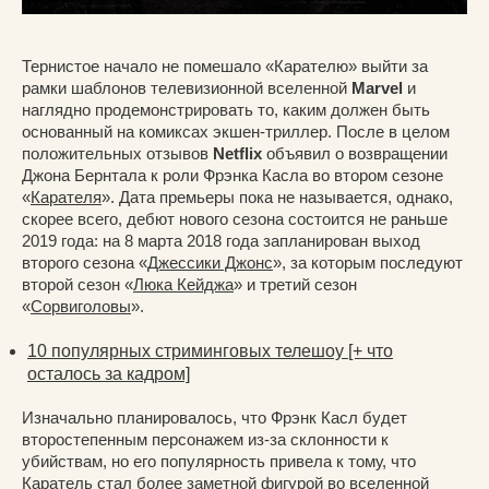
Тернистое начало не помешало «Карателю» выйти за
рамки шаблонов телевизионной вселенной
Marvel
и
наглядно продемонстрировать то, каким должен быть
основанный на комиксах экшен-триллер. После в целом
положительных отзывов
Netflix
объявил о возвращении
Джона Бернтала к роли Фрэнка Касла во втором сезоне
«
Карателя
». Дата премьеры пока не называется, однако,
скорее всего, дебют нового сезона состоится не раньше
2019 года: на 8 марта 2018 года запланирован выход
второго сезона «
Джессики Джонс
», за которым последуют
второй сезон «
Люка Кейджа
» и третий сезон
«
Сорвиголовы
».
10 популярных стриминговых телешоу [+ что
осталось за кадром]
Изначально планировалось, что Фрэнк Касл будет
второстепенным персонажем из-за склонности к
убийствам, но его популярность привела к тому, что
Каратель стал более заметной фигурой во вселенной