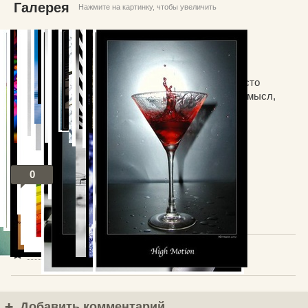
Галерея
Нажмите на картинку, чтобы увеличить
Некоторые из фотографий просто смешные, просто
интересные. А некоторые несут некий скрытый смысл,
который можно воспринимать по-своему.
0
Посты по теме
В избранное
Добавить комментарий