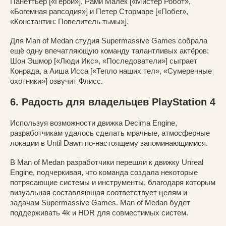
Панеттьер [«Герои»], Рами Малек [«Мистер Робот»,
«Богемная рапсодия»] и Петер Стормаре [«Побег»,
«Константин: Повелитель тьмы»].
Для Man of Medan студия Supermassive Games собрала
ещё одну впечатляющую команду талантливых актёров:
Шон Эшмор [«Люди Икс», «Последователи»] сыграет
Конрада, а Аиша Исса [«Тепло наших тел», «Сумеречные
охотники»] озвучит Флисс.
6. Радость для владельцев PlayStation 4
Используя возможности движка Decima Engine,
разработчикам удалось сделать мрачные, атмосферные
локации в Until Dawn по-настоящему запоминающимися.
В Man of Medan разработчики перешли к движку Unreal
Engine, подчеркивая, что команда создала некоторые
потрясающие системы и инструменты, благодаря которым
визуальная составляющая соответствует целям и
задачам Supermassive Games. Man of Medan будет
поддерживать 4k и HDR для совместимых систем.