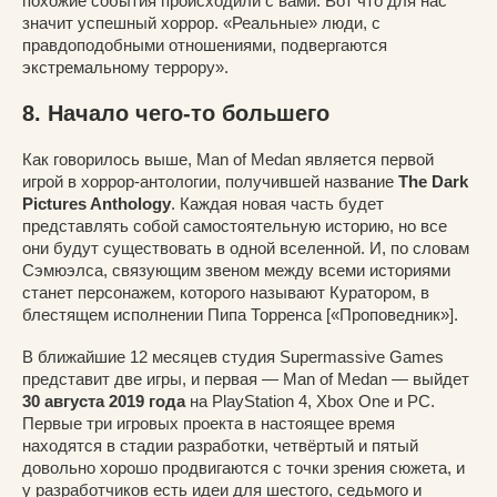
похожие события происходили с вами. Вот что для нас
значит успешный хоррор. «Реальные» люди, с
правдоподобными отношениями, подвергаются
экстремальному террору».
8. Начало чего-то большего
Как говорилось выше, Man of Medan является первой
игрой в хоррор-антологии, получившей название
The Dark
Pictures Anthology
. Каждая новая часть будет
представлять собой самостоятельную историю, но все
они будут существовать в одной вселенной. И, по словам
Сэмюэлса, связующим звеном между всеми историями
станет персонажем, которого называют Куратором, в
блестящем исполнении Пипа Торренса [«Проповедник»].
В ближайшие 12 месяцев студия Supermassive Games
представит две игры, и первая — Man of Medan — выйдет
30 августа 2019 года
на PlayStation 4, Xbox One и PC.
Первые три игровых проекта в настоящее время
находятся в стадии разработки, четвёртый и пятый
довольно хорошо продвигаются с точки зрения сюжета, и
у разработчиков есть идеи для шестого, седьмого и