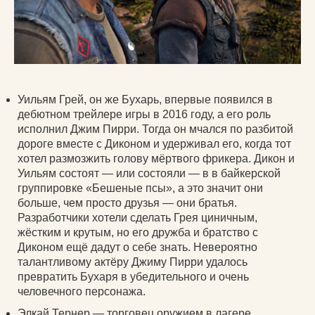
Уильям Грей, он же Бухарь, впервые появился в
дебютном трейлере игры в 2016 году, а его роль
исполнил Джим Пирри. Тогда он мчался по разбитой
дороге вместе с Диконом и удерживал его, когда тот
хотел размозжить голову мёртвого фрикера. Дикон и
Уильям состоят — или состояли — в в байкерской
группировке «Бешеные псы», а это значит они
больше, чем просто друзья — они братья.
Разработчики хотели сделать Грея циничным,
жёстким и крутым, но его дружба и братство с
Диконом ещё дадут о себе знать. Невероятно
талантливому актёру Джиму Пирри удалось
превратить Бухаря в убедительного и очень
человечного персонажа.
Элкай Тернер — торговец оружием в лагере