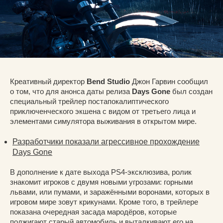
Креативный директор
Bend Studio
Джон Гарвин сообщил
о том, что для анонса даты релиза
Days Gone
был создан
специальный трейлер постапокалиптического
приключенческого экшена с видом от третьего лица и
элементами симулятора выживания в открытом мире.
Разработчики показали агрессивное прохождение
Days Gone
В дополнение к дате выхода PS4-эксклюзива, ролик
знакомит игроков с двумя новыми угрозами: горными
львами, или пумами, и заражёнными воронами, которых в
игровом мире зовут крикунами. Кроме того, в трейлере
показана очередная засада мародёров, которые
поджигают старый автомобиль и выталкивают его на