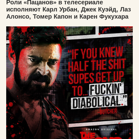
Роли «Пацанов» в телесериале
исполняют Карл Урбан, Джек Куэйд, Лаз
Алонсо, Томер Капон и Карен Фукухара