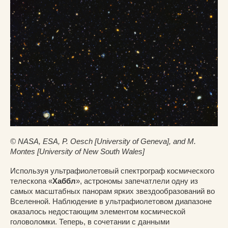
© NASA, ESA, P. Oesch [University of Geneva], and M.
Montes [University of New South Wales]
Используя ультрафиолетовый спектрограф космического
телескопа «
Хаббл
», астрономы запечатлели одну из
самых масштабных панорам ярких звездообразований во
Вселенной. Наблюдение в ультрафиолетовом диапазоне
оказалось недостающим элементом космической
головоломки. Теперь, в сочетании с данными