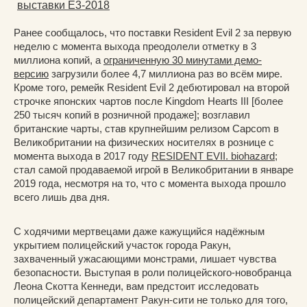
выставки E3-2018
Ранее сообщалось, что поставки Resident Evil 2 за первую
неделю с момента выхода преодолели отметку в 3
миллиона копий, а
ограниченную 30 минутами демо-
версию
загрузили более 4,7 миллиона раз во всём мире.
Кроме того, ремейк Resident Evil 2 дебютировал на второй
строчке японских чартов после Kingdom Hearts III [более
250 тысяч копий в розничной продаже]; возглавил
британские чарты, став крупнейшим релизом Capcom в
Великобритании на физических носителях в рознице с
момента выхода в 2017 году
RESIDENT EVII. biohazard
;
стал самой продаваемой игрой в Великобритании в январе
2019 года, несмотря на то, что с момента выхода прошло
всего лишь два дня.
С ходячими мертвецами даже кажущийся надёжным
укрытием полицейский участок города Ракун,
захваченный ужасающими монстрами, лишает чувства
безопасности. Выступая в роли полицейского-новобранца
Леона Скотта Кеннеди, вам предстоит исследовать
полицейский департамент Ракун-сити не только для того,