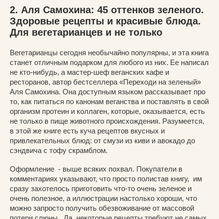
2. Аля Самохина: 45 оттенков зеленого.
Здоровые рецепты и красивые блюда.
Для вегетарианцев и не только
Вегетарианцы сегодня необычайно популярны, и эта книга
станет отличным подарком для любого из них. Ее написал
не кто-нибудь, а мастер-шеф веганских кафе и
ресторанов, автор бестселлера «Переходи на зеленый»
Аля Самохина. Она доступным языком рассказывает про
то, как питаться по канонам веганства и поставлять в свой
организм протеин и коллаген, которые, оказывается, есть
не только в пище животного происхождения. Разумеется,
в этой же книге есть куча рецептов вкусных и
привлекательных блюд: от смузи из киви и авокадо до
сэндвича с тофу скрамблом.
Оформление - выше всяких похвал. Покупатели в
комментариях указывают, что просто полистав книгу, им
сразу захотелось приготовить что-то очень зеленое и
очень полезное, а иллюстрации настолько хороши, что
можно запросто получить обезвоживание от массовой
потери слюны. Да, некоторые рецепты требуют не самых