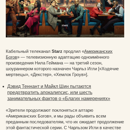
Кабельный телеканал
Starz
продлил «
Американских
Богов
» — телевизионную адаптацию одноимённого
произведения Нила Геймана — на третий сезон,
шоураннером которого назначен Чарльз Игли [«Ходячие
мертвецы», «Декстер», «Хемлок Гроув»].
Дэвид Теннант и Майкл Шин пытаются
предотвратить апокалипсис, или шесть
занимательных фактов о «Благих намерениях»
«Зрители продолжают поклоняться алтарю
«Американских Богов», и мы рады объявить всем
преданным последователям, что их ожидает продолжение
этой фантастической серии. С Чарльзом Игли в качестве