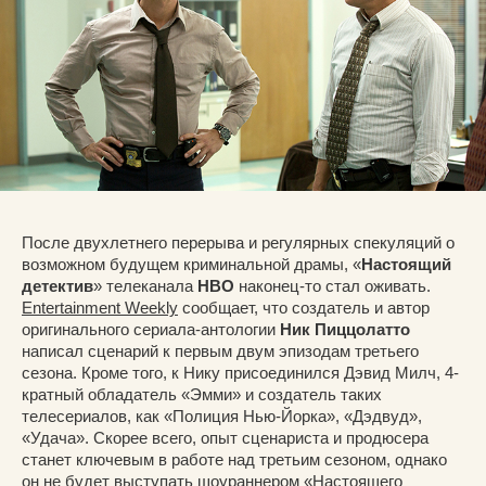
После двухлетнего перерыва и регулярных спекуляций о
возможном будущем криминальной драмы, «
Настоящий
детектив
» телеканала
HBO
наконец-то стал оживать.
Entertainment Weekly
сообщает, что создатель и автор
оригинального сериала-антологии
Ник Пиццолатто
написал сценарий к первым двум эпизодам третьего
сезона. Кроме того, к Нику присоединился Дэвид Милч, 4-
кратный обладатель «Эмми» и создатель таких
телесериалов, как «Полиция Нью-Йорка», «Дэдвуд»,
«Удача». Скорее всего, опыт сценариста и продюсера
станет ключевым в работе над третьим сезоном, однако
он не будет выступать шоураннером «Настоящего