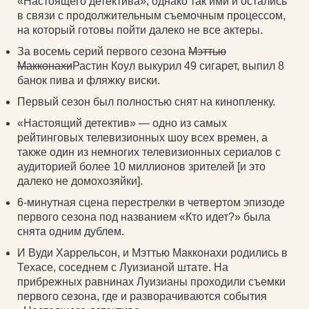
«Настоящего детектива», однако так ими и остались
в связи с продолжительным съемочным процессом,
на который готовы пойти далеко не все актеры.
За восемь серий первого сезона
Мэттью
Макконахи
Растин Коул выкурил 49 сигарет, выпил 8
банок пива и фляжку виски.
Первый сезон был полностью снят на кинопленку.
«Настоящий детектив» — одно из самых
рейтинговых телевизионных шоу всех времен, а
также один из немногих телевизионных сериалов с
аудиторией более 10 миллионов зрителей [и это
далеко не домохозяйки].
6-минутная сцена перестрелки в четвертом эпизоде
первого сезона под названием «Кто идет?» была
снята одним дублем.
И Вуди Харрельсон, и Мэттью Макконахи родились в
Техасе, соседнем с Луизианой штате. На
прибрежных равнинах Луизианы проходили съемки
первого сезона, где и разворачиваются события