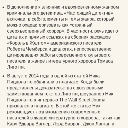
В дополнение к влиянию и вдохновленному жанром
криминального детектива, «Настоящий детектив»
включает в себя элементы и темы жанра, который
можно охарактеризовать как «странный
сверхъественный хоррор». В частности, речь идет о
цитатах и прямых ссылках на сборник рассказов
«Король в Желтом» американского писателя
Роберта Чемберса и диалогах, непосредственно
цитировавших работы современного культового
писателя в жанре литературного хоррора Томаса
Лиготти.
В августе 2014 года в одной из статей Ника
Пиццолатто обвинили в плагиате. Когда были
представлены доказательства с дословными
заимствованием текстов Лиготти, шоураннер Ник
Пиццолатто в интервью The Wall Street Journal
признался в плагиате. В этой же статье Ник
рекомендует к ознакомлению современных
писателей в жанре литературного хоррора, таких как
Карл Эдвард Вагнер, Лэрд Баррон, Джон Ланган и