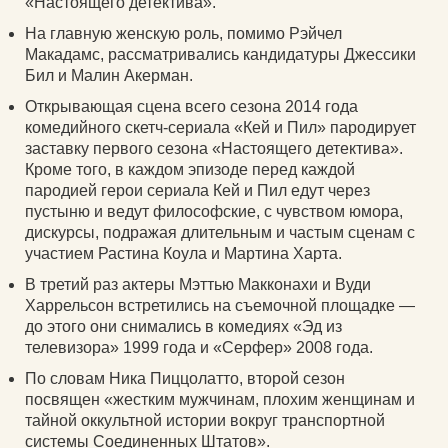
«Настоящего детектива».
На главную женскую роль, помимо Рэйчел
Макадамс, рассматривались кандидатуры Джессики
Бил и Малин Акерман.
Открывающая сцена всего сезона 2014 года
комедийного скетч-сериала «Кей и Пил» пародирует
заставку первого сезона «Настоящего детектива».
Кроме того, в каждом эпизоде перед каждой
пародией герои сериала Кей и Пил едут через
пустыню и ведут философские, с чувством юмора,
дискурсы, подражая длительным и частым сценам с
участием Растина Коула и Мартина Харта.
В третий раз актеры Мэттью Макконахи и Вуди
Харрельсон встретились на съемочной площадке —
до этого они снимались в комедиях «Эд из
телевизора» 1999 года и «Серфер» 2008 года.
По словам Ника Пиццолатто, второй сезон
посвящен «жестким мужчинам, плохим женщинам и
тайной оккультной истории вокруг транспортной
системы Соединенных Штатов».