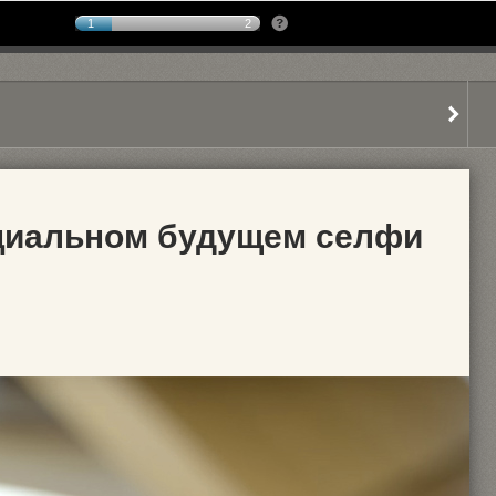
1
2
циальном будущем селфи