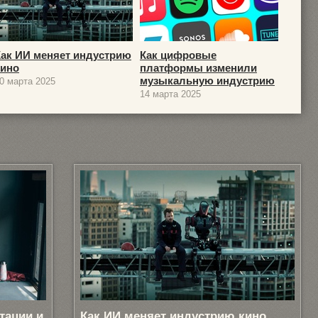
Как ИИ меняет индустрию
Как цифровые
кино
платформы изменили
музыкальную индустрию
0 марта 2025
14 марта 2025
тации и
Как ИИ меняет индустрию кино