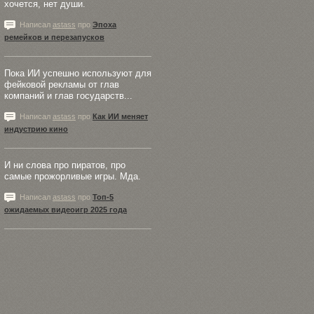
хочется, нет души.
Написал
astass
про
Эпоха
ремейков и перезапусков
Пока ИИ успешно используют для
фейковой рекламы от глав
компаний и глав государств...
Написал
astass
про
Как ИИ меняет
индустрию кино
И ни слова про пиратов, про
самые прожорливые игры. Мда.
Написал
astass
про
Топ-5
ожидаемых видеоигр 2025 года