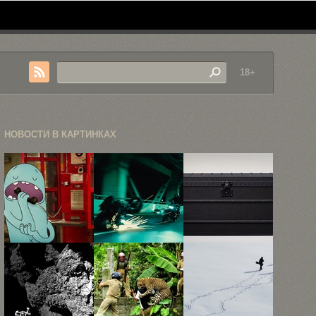
18+
НОВОСТИ В КАРТИНКАХ
Эти
Мотоциклы с
Лучшие
дружественные
самурайскими
аксессуары
монстры
мечами, или
Louis Vuitton
...
с ...