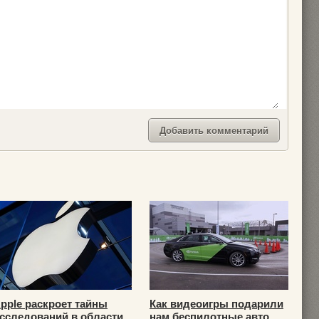
pple раскроет тайны
Как видеоигры подарили
сследований в области
нам беспилотные авто