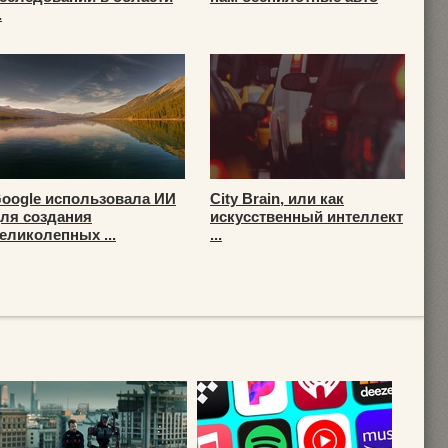
.
oogle использовала ИИ
City Brain, или как
ля создания
искусственный интеллект
еликолепных ...
...