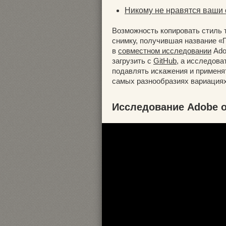
Никому не нравятся ваши
Возможность копировать стиль т
снимку, получившая название «
в
совместном исследовании
Ado
загрузить с
GitHub
, а исследова
подавлять искажения и применя
самых разнообразиях вариациях
Исследование Adobe 