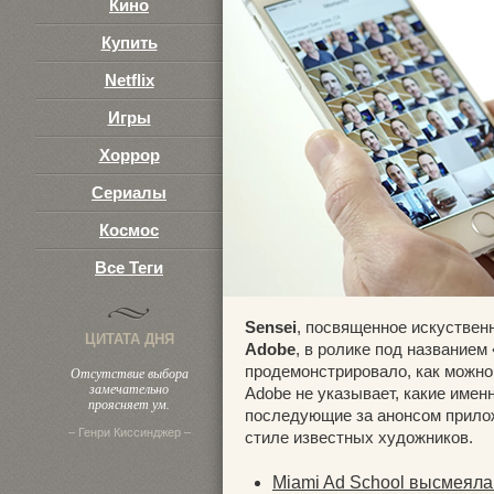
Кино
Купить
Netflix
Игры
Хоррор
Сериалы
Космос
Все Теги
Sensei
, посвященное искустве
ЦИТАТА ДНЯ
Adobe
, в ролике под название
продемонстрировало, как можно
Отсутствие выбора
замечательно
Adobe не указывает, какие имен
проясняет ум.
последующие за анонсом прилож
– Генри Киссинджер –
стиле известных художников.
Miami Ad School высмеяла