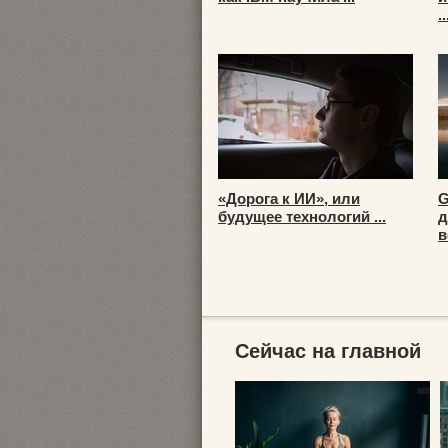
..
«Дорога к ИИ», или
G
будущее технологий ...
д
в
Сейчас на главной