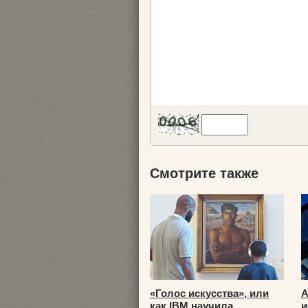
Смотрите также
«Голос искусства», или
A
как IBM научила ...
и