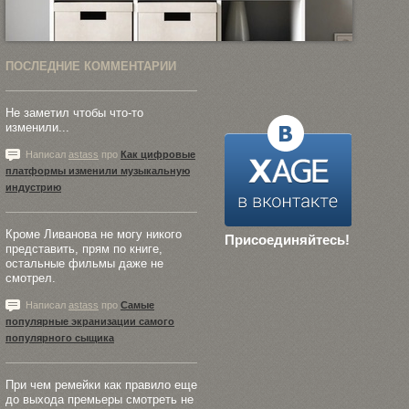
ПОСЛЕДНИЕ КОММЕНТАРИИ
Не заметил чтобы что-то
изменили...
Написал
astass
про
Как цифровые
платформы изменили музыкальную
индустрию
Кроме Ливанова не могу никого
Присоединяйтесь!
представить, прям по книге,
остальные фильмы даже не
смотрел.
Написал
astass
про
Самые
популярные экранизации самого
популярного сыщика
При чем ремейки как правило еще
до выхода премьеры смотреть не