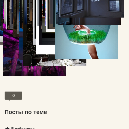
Последние 2 картинки с
gif анимацией
кстати.
А вот видюшка как самостоятельно сделать еще один вид
ламы в дом:
0
Посты по теме
В избранное