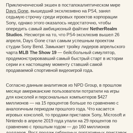
Приключенческий экшен в постапокалиптическом мире
Days Gone
, вышедший эксклюзивно на PS4, занял
седьмую строчку среди игровых проектов корпорации
Sony, однако этого оказалось недостаточно, чтобы
опередить самый амбициозный файтинг
NetherRealm
Studios
. Несмотря на то, что PS4-эксклюзив вышел 26
апреля, Days Gone стал самым успешным проектом
студии Sony Bend. Замыкает тройку лидеров апрельского
чарта
MLB The Show 19
— бейсбольный симулятор,
продемонстрировавший самый быстрый старт в истории
серии и к настоящему моменту ставший самой
продаваемой спортивной видеоигрой года.
Согласно данным аналитиков из NPD Group, в прошлом
месяце американские пользователи потратили на игры
для консолей и персональных компьютеров $427
миллионов — на 15 процентов больше по сравнению с
аналогичным периодом прошлого года. Что касается
игровых консолей, то продажи приставок Sony, Microsoft и
Nintendo в апреле 2019 года упали на 29 процентов по
сравнению с прошлым годом — до 160 миллионов
долларов. Рост продаж гибридных портативных приставок