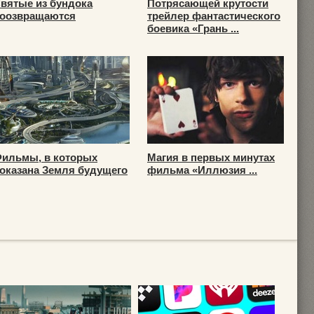
вятые из бундока
Потрясающей крутости
оозвращаются
трейлер фантастического
боевика «Грань ...
ильмы, в которых
Магия в первых минутах
оказана Земля будущего
фильма «Иллюзия ...