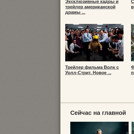
Эксклюзивные кадры и
С
трейлер американской
в
драмы ...
Трейлер фильма Волк с
Ф
Уолл-Стрит. Новое ...
п
Сейчас на главной