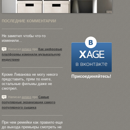
ПОСЛЕДНИЕ КОММЕНТАРИИ
Не заметил чтобы что-то
изменили...
Написал
astass
про
Как цифровые
платформы изменили музыкальную
индустрию
Кроме Ливанова не могу никого
Присоединяйтесь!
представить, прям по книге,
остальные фильмы даже не
смотрел.
Написал
astass
про
Самые
популярные экранизации самого
популярного сыщика
При чем ремейки как правило еще
до выхода премьеры смотреть не