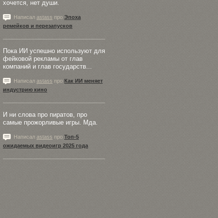
хочется, нет души.
Написал
astass
про
Эпоха
ремейков и перезапусков
Пока ИИ успешно используют для
фейковой рекламы от глав
компаний и глав государств...
Написал
astass
про
Как ИИ меняет
индустрию кино
И ни слова про пиратов, про
самые прожорливые игры. Мда.
Написал
astass
про
Топ-5
ожидаемых видеоигр 2025 года