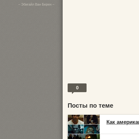
– Эбигайл Ван Берен –
0
Посты по теме
Как америка