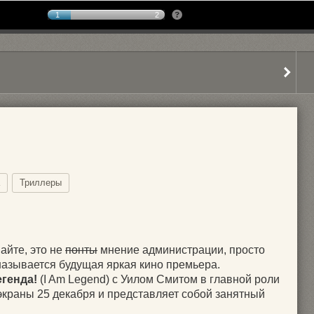
1
2
Триллеры
айте, это не
понты
мнение администрации, просто
называется будущая яркая кино премьера.
егенда!
(I Am Legend) с Уилом Смитом в главной роли
экраны 25 декабря и представляет собой занятный