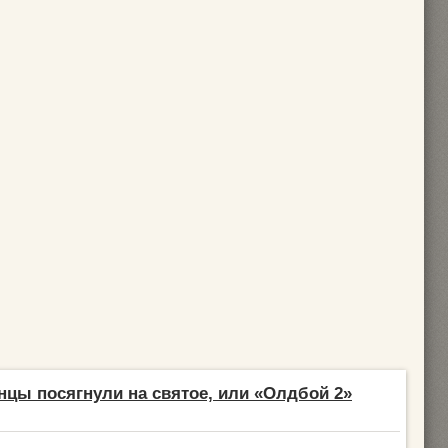
нцы посягнули на святое, или «Олдбой 2»