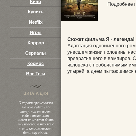
Кино
Подробнее п
Купить
Netflix
Игры
Сюжет фильма Я - легенда!
Хоррор
Адаптация одноименного рома
унесшем жизни половины нас
Сериалы
превратившего в вампиров. С
Космос
человека с необъяснимым им
упырей, а днем пытающимся 
Все Теги
ЦИТАТА ДНЯ
О характере человека
можно судить по
тому, как он ведет
себя с теми, кто
ничем не может быть
ему полезен, а также с
теми, кто не может
дать ему сдачи.