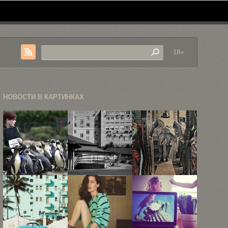
18+
НОВОСТИ В КАРТИНКАХ
Очаровательные
Животные,
37 супер
фотографии
застрявшие
реалистичных
животных
в зоопарке
и
Лондонского
качественных
зоопарка
...