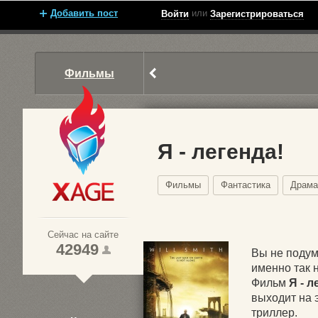
Добавить пост
или
Войти
Зарегистрироваться
Фильмы
Я - легенда!
Фильмы
Фантастика
Драма
Xage.ru
Сейчас на сайте
42949
Вы не подум
именно так 
Фильм
Я - л
1
выходит на 
триллер.