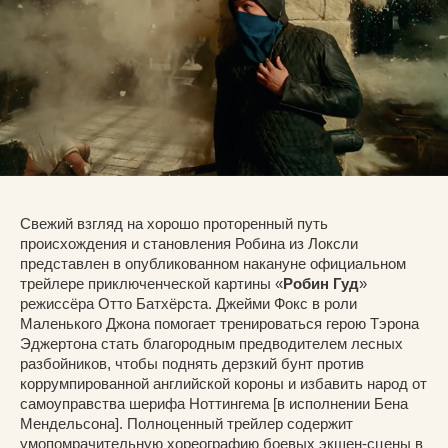
Свежий взгляд на хорошо проторенный путь
происхождения и становления Робина из Локсли
представлен в опубликованном накануне официальном
трейлере приключенческой картины «
Робин Гуд
»
режиссёра Отто Батхёрста. Джейми Фокс в роли
Маленького Джона помогает тренироваться герою Тэрона
Эджертона стать благородным предводителем лесных
разбойников, чтобы поднять дерзкий бунт против
коррумпированной английской короны и избавить народ от
самоуправства шерифа Ноттингема [в исполнении Бена
Мендельсона]. Полноценный трейлер содержит
умопомрачительную хореографию боевых экшен-сцены в