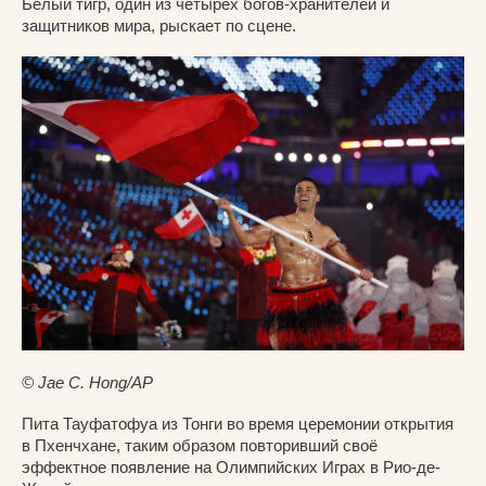
Белый тигр, один из четырёх богов-хранителей и
защитников мира, рыскает по сцене.
© Jae C. Hong/AP
Пита Тауфатофуа из Тонги во время церемонии открытия
в Пхенчхане, таким образом повторивший своё
эффектное появление на Олимпийских Играх в Рио-де-