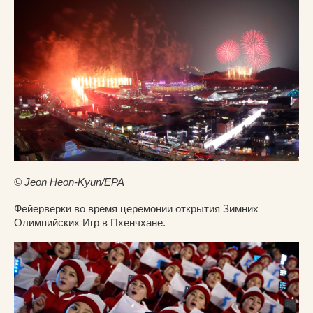
© Jeon Heon-Kyun/EPA
Фейерверки во время церемонии открытия Зимних
Олимпийских Игр в Пхенчхане.