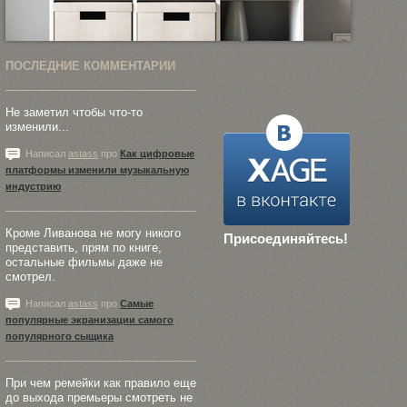
ПОСЛЕДНИЕ КОММЕНТАРИИ
Не заметил чтобы что-то
изменили...
Написал
astass
про
Как цифровые
платформы изменили музыкальную
индустрию
Кроме Ливанова не могу никого
Присоединяйтесь!
представить, прям по книге,
остальные фильмы даже не
смотрел.
Написал
astass
про
Самые
популярные экранизации самого
популярного сыщика
При чем ремейки как правило еще
до выхода премьеры смотреть не