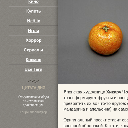
Кино
Купить
Netflix
Игры
Хоррор
Сериалы
Космос
Все Теги
ЦИТАТА ДНЯ
Японская художница
Хикару Чо
Отсутствие выбора
трансформирует фрукты и овощи
замечательно
превратить их во что-то другое:
проясняет ум.
мандарина и апельсина] на сам
– Генри Киссинджер –
Оригинальный проект ставит св
внешней оболочкой. Кстати, кас