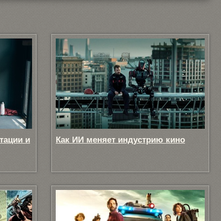
тации и
Как ИИ меняет индустрию кино