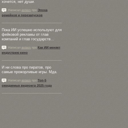
хочется, нет души.
Написал
astass
про
Эпоха
ремейков и перезапусков
Пока ИИ успешно используют для
фейковой рекламы от глав
компаний и глав государств...
Написал
astass
про
Как ИИ меняет
индустрию кино
И ни слова про пиратов, про
самые прожорливые игры. Мда.
Написал
astass
про
Топ-5
ожидаемых видеоигр 2025 года