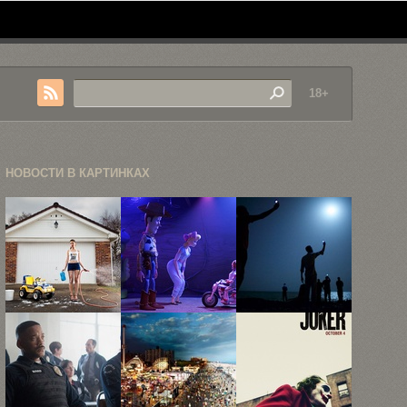
18+
НОВОСТИ В КАРТИНКАХ
«Назад в
В
Победители
детство»,
финальном
престижного
или как ...
трейлере
фотоконкурса
«Истории
World Press
игрушек ...
...