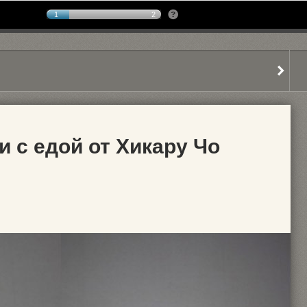
1
2
 с едой от Хикару Чо