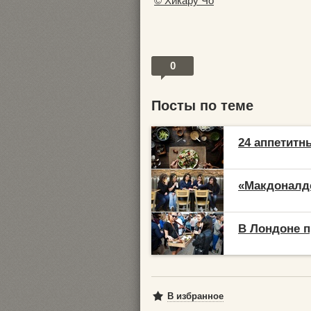
© Хикару Чо
0
Посты по теме
24 аппетитн
«Макдоналдс
В Лондоне п
В избранное