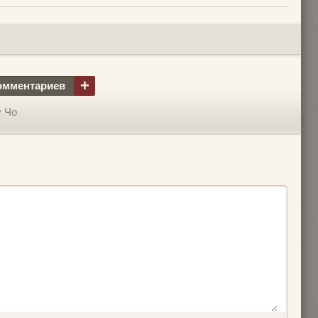
+
омментариев
у Чо