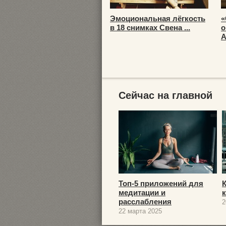
Эмоциональная лёгкость
«
в 18 снимках Свена ...
о
А
Сейчас на главной
Топ-5 приложений для
медитации и
расслабления
2
22 марта 2025