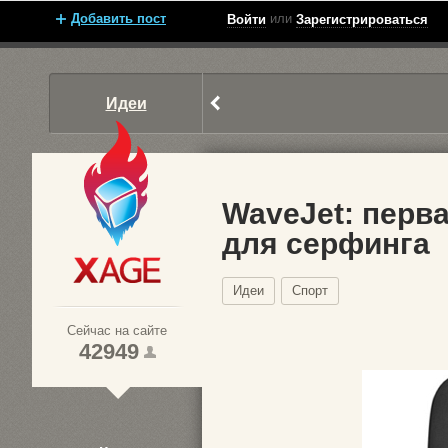
Добавить пост
или
Войти
Зарегистрироваться
Идеи
WaveJet: перв
для серфинга
Xage.ru
Идеи
Спорт
Сейчас на сайте
42949
1