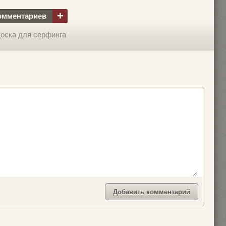
+
омментариев
доска для серфинга