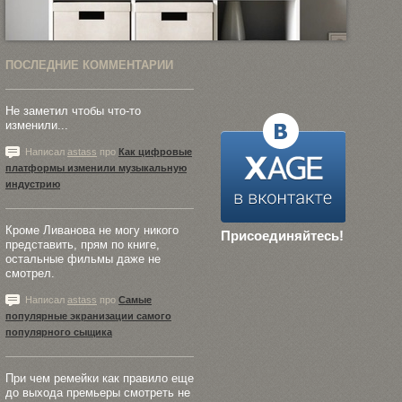
ПОСЛЕДНИЕ КОММЕНТАРИИ
Не заметил чтобы что-то
изменили...
Написал
astass
про
Как цифровые
платформы изменили музыкальную
индустрию
Кроме Ливанова не могу никого
Присоединяйтесь!
представить, прям по книге,
остальные фильмы даже не
смотрел.
Написал
astass
про
Самые
популярные экранизации самого
популярного сыщика
При чем ремейки как правило еще
до выхода премьеры смотреть не