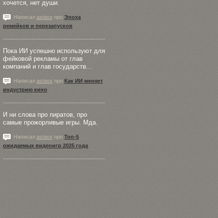
хочется, нет души.
Написал
astass
про
Эпоха
ремейков и перезапусков
Пока ИИ успешно используют для
фейковой рекламы от глав
компаний и глав государств...
Написал
astass
про
Как ИИ меняет
индустрию кино
И ни слова про пиратов, про
самые прожорливые игры. Мда.
Написал
astass
про
Топ-5
ожидаемых видеоигр 2025 года