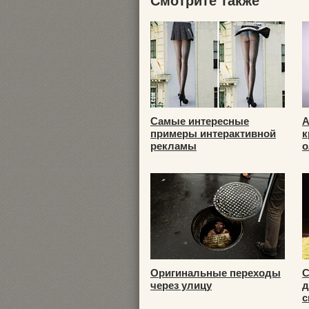
Смотрите также
Самые интересные
А
примеры интерактивной
к
рекламы
о
Оригинальные переходы
С
через улицу
д
с