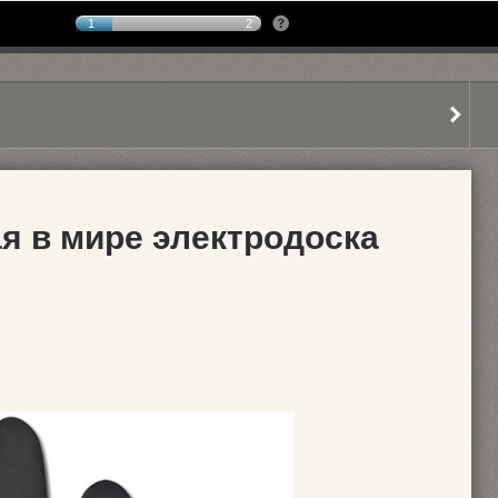
1
2
ая в мире электродоска