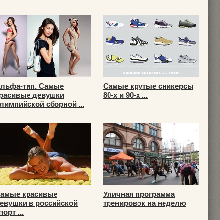
льфа-тип. Самые
Самые крутые сникерсы
расивые девушки
80-х и 90-х ...
лимпийской сборной ...
амые красивые
Уличная программа
евушки в российской
тренировок на неделю
порт ...