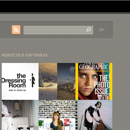
18+
НОВОСТИ В КАРТИНКАХ
45 фэшн-
Параллельные
National
логотипов
миры
Geographic
Михала
отметил
Карча
юбилей
открытием ...