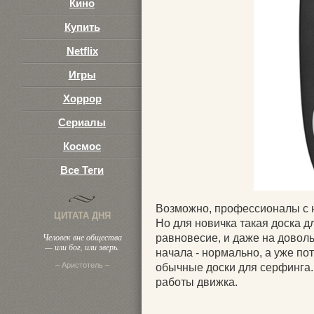
Кино
Купить
Netflix
Игры
Хоррор
Сериалы
Космос
Все Теги
Возможно, профессионалы с н
ЦИТАТА ДНЯ
Но для новичка такая доска д
Человек вне общества
равновесие, и даже на довол
— или бог, или зверь.
начала - нормально, а уже по
– Аристотель –
обычные доски для серфинга.
работы движка.