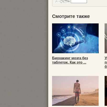
Смотрите также
Биохакинг мозга без
У
таблеток. Как это ...
п
б