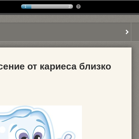
1
2
сение от кариеса близко