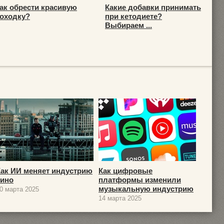
ак обрести красивую
Какие добавки принимать
оходку?
при кетодиете?
Выбираем ...
Как ИИ меняет индустрию
Как цифровые
кино
платформы изменили
музыкальную индустрию
0 марта 2025
14 марта 2025