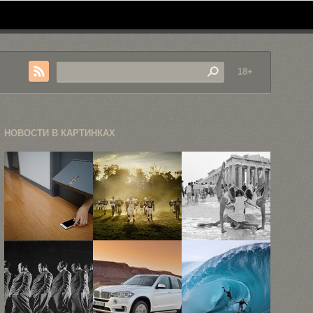
18+
НОВОСТИ В КАРТИНКАХ
«Тюрьма
Коммерческая
«В
внутри
фотография
Акрополе»:
меня», или
Джонатана
12
как ...
Барката
фотографий
туристов ...