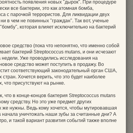
ероятность появления новых "дырок". При процедуре
ески все бактерии, это как атомная бомба,
са с парочкой террористов. Для ликвидации двух
и в чем не повинных "граждан". Так вот, ученые
 "бомбу", которая влияет исключительно на бактерий
овое средство (пока что непонятно, что именно собой
ивает бактерий Streptococcus mutans, и они исчезают
а недели. Уже проводились исследования на
 новое средство может поступить в продажу. Во
пустит соответствующий законодательный орган США,
 стран. Хочется верить, что это будет наиболее
, что присутствуют на рынке.
к, что в конце-концов бактерия Streptococcus mutans
вому средству. Но это уже предмет других
к же нужны. Ведь кому хочется, чтобы мутировавшая
s начала уничтожать наши зубы за считанные дни? А
ро, и такой вариант развития событий также вполне