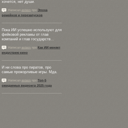
хочется, нет души.
Написал
astass
про
Эпоха
ремейков и перезапусков
Пока ИИ успешно используют для
фейковой рекламы от глав
компаний и глав государств...
Написал
astass
про
Как ИИ меняет
индустрию кино
И ни слова про пиратов, про
самые прожорливые игры. Мда.
Написал
astass
про
Топ-5
ожидаемых видеоигр 2025 года