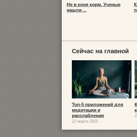
Не в коня корм. Ученые
К
нашли ...
п
Сейчас на главной
Топ-5 приложений для
медитации и
расслабления
2
22 марта 2025