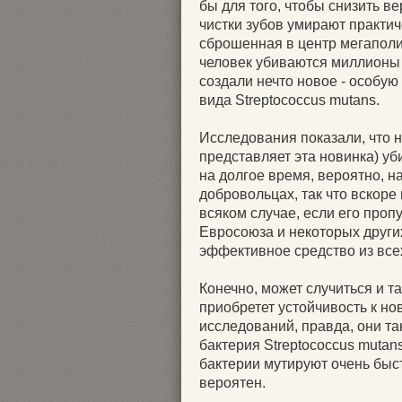
бы для того, чтобы снизить в
чистки зубов умирают практич
сброшенная в центр мегаполи
человек убиваются миллионы н
создали нечто новое - особую
вида Streptococcus mutans.
Исследования показали, что н
представляет эта новинка) уб
на долгое время, вероятно, н
добровольцах, так что вскоре
всяком случае, если его про
Евросоюза и некоторых других
эффективное средство из всех
Конечно, может случиться и та
приобретет устойчивость к но
исследований, правда, они та
бактерия Streptococcus mutan
бактерии мутируют очень быст
вероятен.