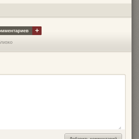
+
омментариев
близко