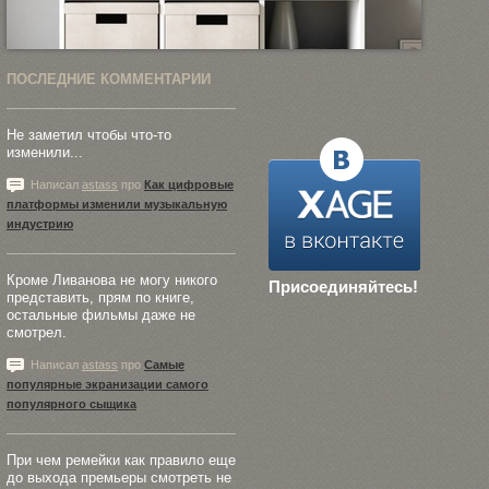
ПОСЛЕДНИЕ КОММЕНТАРИИ
Не заметил чтобы что-то
изменили...
Написал
astass
про
Как цифровые
платформы изменили музыкальную
индустрию
Кроме Ливанова не могу никого
Присоединяйтесь!
представить, прям по книге,
остальные фильмы даже не
смотрел.
Написал
astass
про
Самые
популярные экранизации самого
популярного сыщика
При чем ремейки как правило еще
до выхода премьеры смотреть не