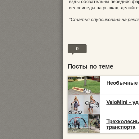
езды обязательны передняя фар
велосипеды на рынках, делайте
*Cтатья опубликована на рекл
0
Посты по теме
Необычные 
VeloMini - 
Трехколесн
транспорта