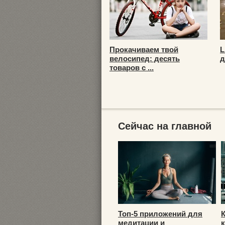
Прокачиваем твой
L
велосипед: десять
д
товаров с ...
Сейчас на главной
Топ-5 приложений для
медитации и