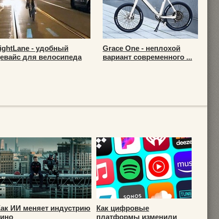
ightLane - удобный
Grace One - неплохой
евайс для велосипеда
вариант современного ...
Как ИИ меняет индустрию
Как цифровые
кино
платформы изменили