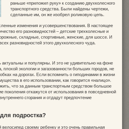
раньше «приложил руку» к созданию двухколесного
транспортного средства. Были найдены чертежи,
сделанные им, он же изобрел роликовую цепь.
исленные изменения и усовершенствования. В настоящее
ичество его разновидностей – детские трехколесные и
орожные, складные, спортивные, женские, для шоссе. И
всех разновидностей этого двухколесного чуда.
 актуальны и популярны. И это не удивительно на фоне
 плохой экологии и загазованности больших городов, не
обках на дорогах. Если вспомнить о гиподинамии в жизни
мущества в его использовании, как говорится «налицо».
жить, что за данным транспортным средством большое
е поколения откажутся от использования в повседневной
внутреннего сгорания и отдадут предпочтение
 для подростка?
й велосипед
своему ребенку и это очень правильная