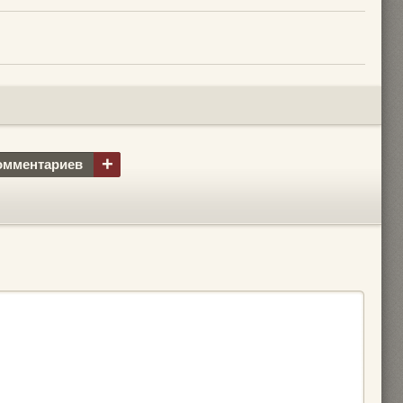
+
омментариев