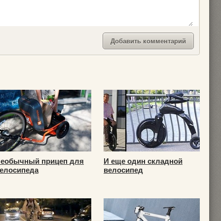
еобычный прицеп для
И еще один складной
елосипеда
велосипед