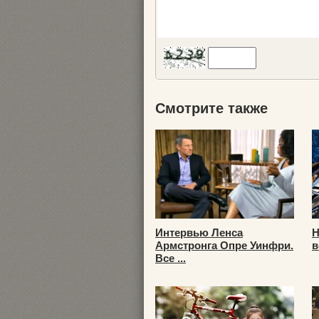
Смотрите также
Интервью Ленса
Н
Армстронга Опре Уинфри.
в
Все ...