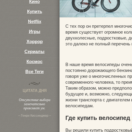
Кино
Купить
Netflix
С тех пор он претерпел многоч
Игры
время существует огромное кол
двухколесные, подростковые, д
Хоррор
это далеко не полный перечень 
Сериалы
Космос
В наше время велосипеды очень
постоянно дорожающего бензина,
Все Теги
говоря уже о многочисленных пр
современного человека, то преи
Таким образом, можно предполо
ЦИТАТА ДНЯ
будущее и, возможно, следующи
Отсутствие выбора
жизни транспорта с двигателем 
замечательно
велосипедам.
проясняет ум.
– Генри Киссинджер –
Где купить велосипед
Вы решили
купить подростковы