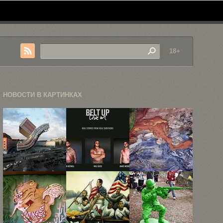
18+
НОВОСТИ В КАРТИНКАХ
88 вариантов
«Пристегнулся
«Индустриальные
одного и
— выжил»
шрамы», или
того ...
аэроснимки
загрязнения
...