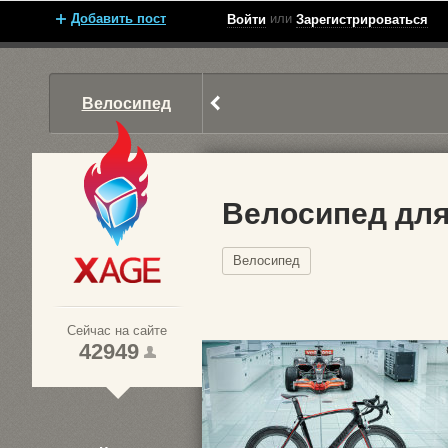
Добавить пост
или
Войти
Зарегистрироваться
Велосипед
Велосипед для
Велосипед
Xage.ru
Сейчас на сайте
42949
1