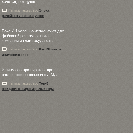
хочется, нет души.
Написал
astass
про
Эпоха
ремейков и перезапусков
Пока ИИ успешно используют для
фейковой рекламы от глав
компаний и глав государств...
Написал
astass
про
Как ИИ меняет
индустрию кино
И ни слова про пиратов, про
самые прожорливые игры. Мда.
Написал
astass
про
Топ-5
ожидаемых видеоигр 2025 года