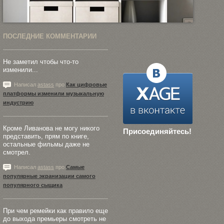
ПОСЛЕДНИЕ КОММЕНТАРИИ
Не заметил чтобы что-то
изменили...
Написал
astass
про
Как цифровые
платформы изменили музыкальную
индустрию
Кроме Ливанова не могу никого
Присоединяйтесь!
представить, прям по книге,
остальные фильмы даже не
смотрел.
Написал
astass
про
Самые
популярные экранизации самого
популярного сыщика
При чем ремейки как правило еще
до выхода премьеры смотреть не