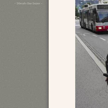
– Эбигайл Ван Берен –