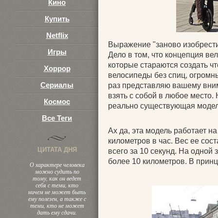
Кино
Купить
Netflix
Выражение "заново изобрести
Игры
Дело в том, что концепция в
которые стараются создать что
Хоррор
велосипеды без спиц, огромн
Сериалы
раз представляю вашему вни
взять с собой в любое место. 
Космос
реально существующая модел
Все Теги
Ах да, эта модель работает на
километров в час. Вес ее сос
ЦИТАТА ДНЯ
всего за 10 секунд. На одной
более 10 километров. В принц
О характере человека
можно судить по
тому, как он ведет
себя с теми, кто
ничем не может быть
ему полезен, а также с
теми, кто не может
дать ему сдачи.