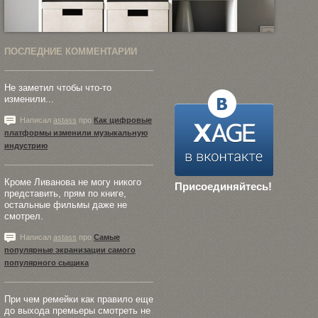
ПОСЛЕДНИЕ КОММЕНТАРИИ
Не заметил чтобы что-то
изменили...
Написал
astass
про
Как цифровые
платформы изменили музыкальную
индустрию
Кроме Ливанова не могу никого
Присоединяйтесь!
представить, прям по книге,
остальные фильмы даже не
смотрел.
Написал
astass
про
Самые
популярные экранизации самого
популярного сыщика
При чем ремейки как правило еще
до выхода премьеры смотреть не