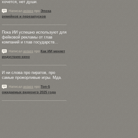
хочется, нет души.
Написал
astass
про
Эпоха
ремейков и перезапусков
Пока ИИ успешно используют для
фейковой рекламы от глав
компаний и глав государств...
Написал
astass
про
Как ИИ меняет
индустрию кино
И ни слова про пиратов, про
самые прожорливые игры. Мда.
Написал
astass
про
Топ-5
ожидаемых видеоигр 2025 года