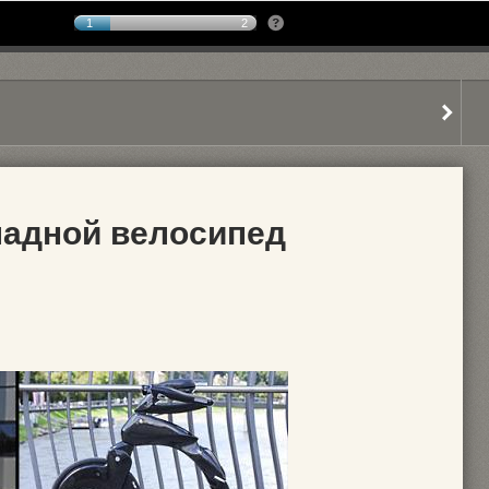
1
2
ладной велосипед