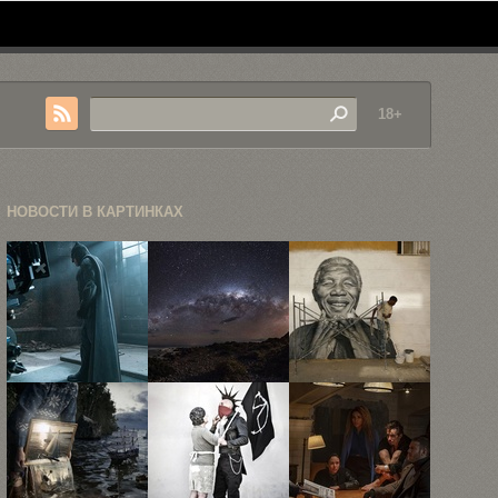
18+
НОВОСТИ В КАРТИНКАХ
Смотрим
Победители
90 лучших
абсолютно
конкурса
фотографий
новый
«Астрономический
2013 года ...
экшен-
фотограф-2013»
трейлер